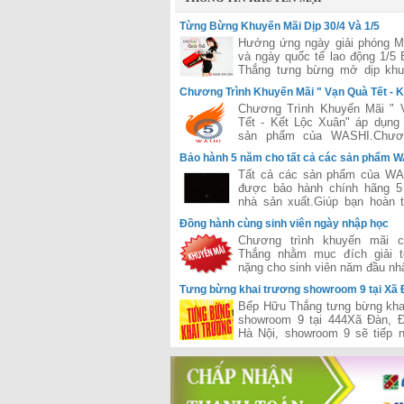
Từng Bừng Khuyến Mãi Dịp 30/4 Và 1/5
Hướng ứng ngày giải phóng 
và ngày quốc tế lao động 1/5
Thắng tưng bừng mở dịp khu
lớn áp dụng cho tất các hệ t
Chương Trình Khuyến Mãi " Vạn Quà Tết - K
Hữu Thắng trên toàn quốc
Xuân"
Chương Trình Khuyến Mãi " 
Tết - Kết Lộc Xuân" áp dụng
sản phẩm của WASHI.Chươn
được đánh giá là lớn nhất 
Bảo hành 5 năm cho tất cả các sản phẩm 
của hãng WASHI
Tất cả các sản phẩm của WA
được bảo hành chính hãng 5
nhà sản xuất.Giúp bạn hoàn 
tâm trong suốt quá trình sử dụn
Đồng hành cùng sinh viên ngày nhập học
Chương trình khuyến mãi 
Thắng nhằm mục đích giải t
nặng cho sinh viên năm đầu nh
Tưng bừng khai trương showroom 9 tại Xã 
Đống Đa - Hà Nội
Bếp Hữu Thắng tưng bừng kha
showroom 9 tại 444Xã Đàn, 
Hà Nội, showroom 9 sẽ tiếp n
công của chuỗi siêu thị của H
đã khai trương và hiện đang 
hiệu quả trên cả hai miền 
đưa Hữu Thắng gần hơn với vị
phân phối hàng đầu bếp và thiế