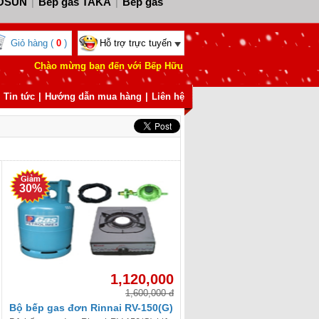
ROSUN
Bếp gas TAKA
Bếp gas
|
|
ếp gas ARBER
Bếp gas
|
Giỏ hàng (
0
)
Hỗ trợ trực tuyến
 gas SEVILLA
Bếp gas
|
Chào mừng bạn đến với Bếp Hữu Thắng - Chúng tôi chuyên cung cấp
GOLDSUN
Bếp gas NAMILUX
Bếp
|
|
LE
Bếp gas BOSCH
Bếp gas
Tin tức
|
|
Hướng dẫn mua hàng
|
|
Liên hệ
UNHOUSE
Bếp gas
|
FF
Bếp gas WINDO
Bếp gas
|
|
30%
1,120,000
1,600,000 đ
Bộ bếp gas đơn Rinnai RV-150(G)