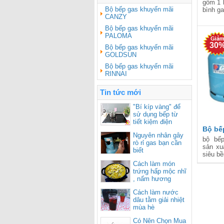
gồm 1 
Bộ bếp gas khuyến mãi
bình ga
CANZY
Bộ bếp gas khuyến mãi
PALOMA
30
Bộ bếp gas khuyến mãi
GOLDSUN
Bộ bếp gas khuyến mãi
RINNAI
Tin tức mới
"Bí kíp vàng" để
sử dụng bếp từ
tiết kiệm điện
Bộ bế
Nguyên nhân gây
bộ bếp
rò rỉ gas bạn cần
sản xu
biết
siêu bề
Cách làm món
trứng hấp mộc nhĩ
, nấm hương
Cách làm nước
dâu tằm giải nhiệt
mùa hè
Có Nên Chọn Mua