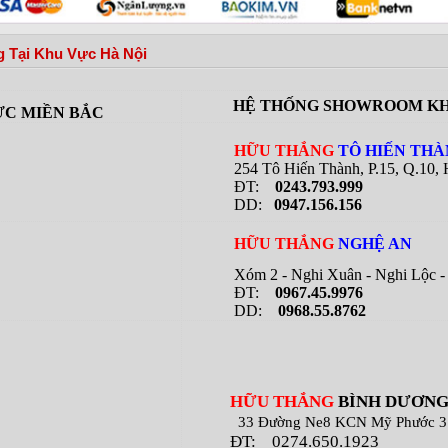
 Tại Khu Vực Hà Nội
HỆ THỐNG SHOWROOM KH
C MIỀN BẮC
HỮU THẮNG
TÔ HIẾN TH
254 Tô Hiến Thành, P.15, Q.10,
ĐT:
0243.793.999
DD:
0947.156.156
HỮU THẮNG
NGHỆ AN
Xóm 2 - Nghi Xuân - Nghi Lộc - 
ĐT:
0967.45.9976
DD:
0968.55.8762
HỮU THẮNG
BÌNH DƯƠN
33 Đường Ne8 KCN Mỹ Phước 3 B
ĐT:
0274.650.1923