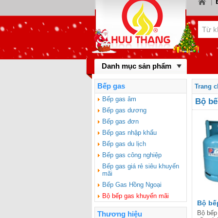
|
LOR
KIWA
BINO
Danh mục sản phẩm
gas 
BAUM
Bếp gas
Trang 
BLUE
Bếp gas âm
Bộ bế
Bếp gas dương
FOTI
Bếp gas đơn
Bếp gas nhập khẩu
Bếp gas du lịch
Bếp gas công nghiệp
Bếp gas giá rẻ siêu khuyến
mãi
Bếp Gas Hồng Ngoại
Bộ bếp gas khuyến mãi
Bộ bế
giá rẻ
Bộ bếp
Thương hiệu