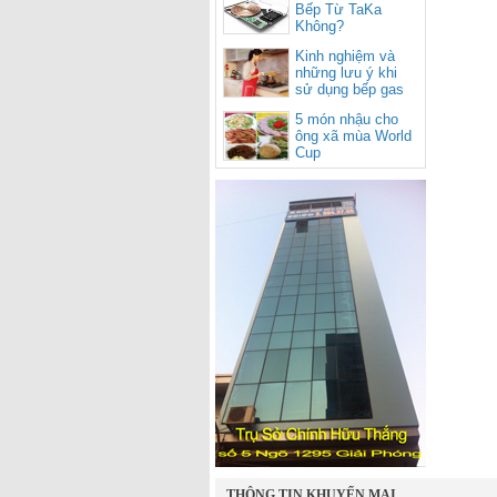
Bếp Từ TaKa
Không?
Kinh nghiệm và
những lưu ý khi
sử dụng bếp gas
cho mùa nắng
5 món nhậu cho
nóng
ông xã mùa World
Cup
THÔNG TIN KHUYẾN MẠI