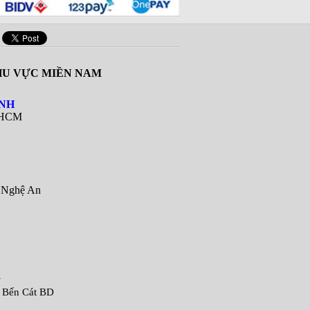
U VỰC MIỀN NAM
ÀNH
 HCM
Nghệ An
G
ến Cát BD