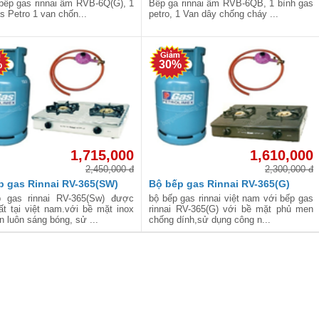
bếp gas rinnai âm RVB-6Q(G), 1
Bếp ga rinnai âm RVB-6QB, 1 bình gas
s Petro 1 van chốn...
petro, 1 Van dây chống cháy ...
%
30%
1,715,000
1,610,000
2,450,000 đ
2,300,000 đ
p gas Rinnai RV-365(SW)
Bộ bếp gas Rinnai RV-365(G)
 gas rinnai RV-365(Sw) được
bộ bếp gas rinnai việt nam với bếp gas
ất tại việt nam.với bề mặt inox
rinnai RV-365(G) với bề mặt phủ men
n luôn sáng bóng, sử ...
chống dính,sử dụng công n...