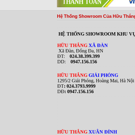
tại Việt Nam
Hệ Thống Showroom Của Hữu Thắng
HỆ THỐNG SHOWROOM KHU VỰ
HỮU THẮNG
XÃ ĐÀN
Xã Đàn, Đống Đa, HN
ĐT:
024.38.399.399
DD:
0947.156.156
HỮU THẮNG
GIẢI PHÓNG
1295/2 Giải Phóng, Hoàng Mai, Hà Nội
ĐT
: 024.3793.9999
DĐ
: 0947.156.156
HỮU THẮNG
XUÂN ĐỈNH