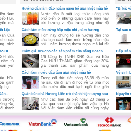
Hướng dẫn làm đào ngâm ngon bổ giải nhiệt mùa hè
"Bí kíp 
Miền Nam
Nước đào là một loại thức uống khá
 Bếp Hữu
phổ biến ở những quán cafe hiện nay
yến mãi
bởi hương vị đặc trưng cũng như độ
hống của
hấp dẫn của loại thức uống này .
ết Lộc
Cách làm món trứng hấp mộc nhĩ , nấm hương
Tại sao 
Vạn Quà
Hôm nay chúng tôi sẽ hướng dẫn cho
 cho các
các bạn cách làm món trứng hấp mộc
g trình
nhĩ , nấm hương thơm ngon mà lại rất
năm 2015
dễ ăn .
WASHI
Giảm giá 30%cho các sản phẩm của hãng Bosch
Bếp điện 
SHI đều
1/6 Công ty TNHH XNK Gas và Bếp
 năm từ
Gas HỮU THẮNG giảm đồng loạt 30%
toàn yên
giá thành các sản phẩm của hãng
g.
Bosch một hãng nội thất nhà bếp nổi
Cách làm nước dâu tằm giải nhiệt mùa hè
Vệ sinh 
tiếng đến từ nước Đức .
của Hữu
Trong cái thời tiết nóng 35,38 độ mùa
ỏa gánh
hè sau khi đi làm đi học về tự pha một
ập học
cốc nước dâu mát lạnh ngồi thư giãn
thì còn gì bằng
Đàn -
Quán bún chả Hương Liên trở thành hiện tượng sau
Nguyên n
khi đón Tổng Thống Obama
i trương
Như các bạn đã biết ngày 23 tháng 5
Đống Đa,
vừa qua sau một ngày làm việc tại Hà
ối thành
Nội Việt Nam đến chiều tối cùng ngày
ữu Thắng
tổng thống Mỹ Obama đã ghé thăm
vận hành
quán bún chả Hương Liên ở Hà Nội .
Nam-Bắc,
 trí nhà
t bị bếp