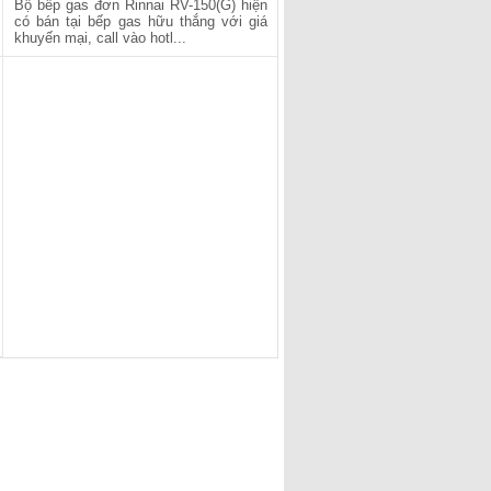
Bộ bếp gas đơn Rinnai RV-150(G) hiện
có bán tại bếp gas hữu thắng với giá
khuyến mại, call vào hotl...