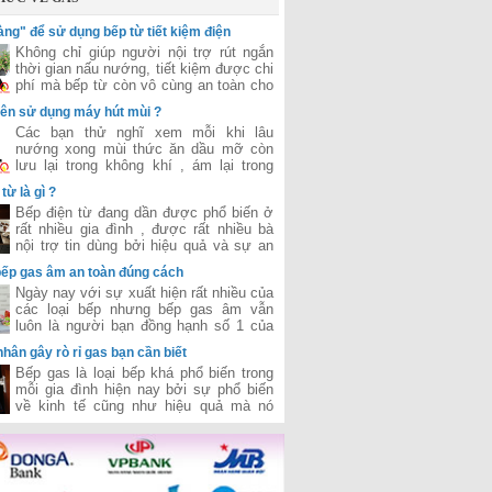
vàng" để sử dụng bếp từ tiết kiệm điện
Không chỉ giúp người nội trợ rút ngắn
thời gian nấu nướng, tiết kiệm được chi
phí mà bếp từ còn vô cùng an toàn cho
người sử dụng.
nên sử dụng máy hút mùi ?
Các bạn thử nghĩ xem mỗi khi lâu
nướng xong mùi thức ăn dầu mỡ còn
lưu lại trong không khí , ám lại trong
phòng cho chúng ta cảm giác rất là ngột
từ là gì ?
ngạt và khó chịu . Chưa kể nếu như
Bếp điện từ đang dần được phổ biến ở
hôm nào nhà bạn ăn những đồ ăn có
rất nhiều gia đình , được rất nhiều bà
mùi nồng tanh như cá , mắm tôm , dầu
nội trợ tin dùng bởi hiệu quả và sự an
rán ,... thì cảm giác khó chịu khó thở vô
toàn tiết kiệm nó mang lại .Nhưng rất
cùng. Làm cho bữa ăn của chúng ta trở
bếp gas âm an toàn đúng cách
nhiều người còn băn khoăn bếp điện từ
nên mất ngon
Ngày nay với sự xuất hiện rất nhiều của
là loại bếp như nào ? Liệu nó có giống
các loại bếp nhưng bếp gas âm vẫn
bếp từ ? Hôm nay chúng tôi sẽ giải
luôn là người bạn đồng hạnh số 1 của
thích cho bạn ?
các bà nội trợ bởi nó hiệu quả và tiết
hân gây rò rỉ gas bạn cần biết
kiệm chi phí . Thế nhưng sau 1 thời
Bếp gas là loại bếp khá phổ biến trong
gian đun nấu với nhiều vết dầu mỡ ,
mỗi gia đình hiện nay bởi sự phổ biến
thức ăn bám vào khiến bếp xuống cấp
về kinh tế cũng như hiệu quả mà nó
làm tuổi thọ của bếp giảm đi nếu bạn
mang lại . Bên cạnh đó trong quá trình
không biết vệ sinh bếp đúng cách
sử dụng cũng có rất nhiều nguyên nhân
khiến gas bị rò rì đem lại nhưng mối
nguy hiểm tiềm ẩn