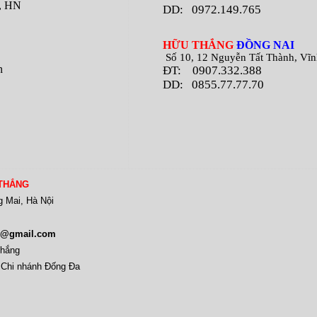
m, HN
DD: 0972.149.765
H
ỮU THẮNG
ĐỒNG NAI
Số 10, 12 Nguyễn Tất Thành, Vĩnh 
n
ĐT:
0907.332.388
DD: 0855.77.77.70
THẮNG
g Mai, Hà Nội
88@gmail.com
Thắng
 Chi nhánh Đống Đa