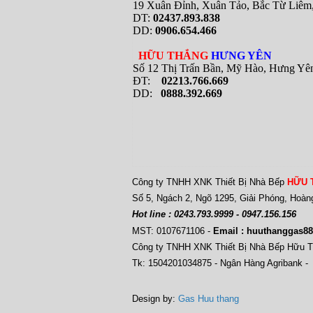
19 Xuân Đỉnh, Xuân Tảo, Bắc Từ Liê
DT:
02437.893.838
DD:
0906.654.466
HỮU THẮNG
HƯNG YÊN
Số 12 Thị Trấn Bần, Mỹ Hào, Hưng Yê
ĐT:
02213.766.669
DD:
0888.392.669
Công ty TNHH XNK Thiết Bị Nhà Bếp
HỮU 
Số 5, Ngách 2, Ngõ 1295, Giải Phóng, Hoàn
Hot line : 0243.793.9999 - 0947.156.156
MST: 0107671106
-
Email : huuthanggas
Công ty TNHH XNK Thiết Bị Nhà Bếp Hữu 
Tk: 1504201034875 - Ngân Hàng Agribank -
Design by:
Gas Huu thang