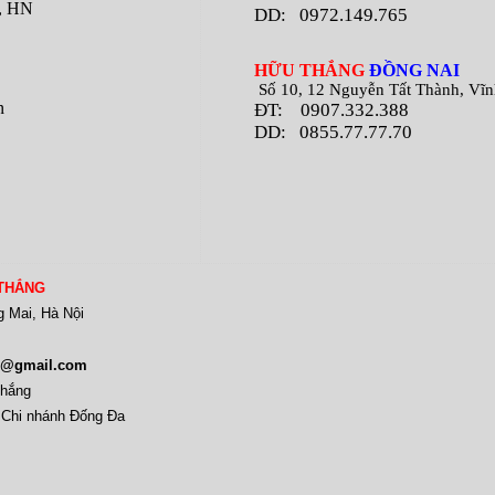
m, HN
DD: 0972.149.765
H
ỮU THẮNG
ĐỒNG NAI
Số 10, 12 Nguyễn Tất Thành, Vĩnh 
n
ĐT:
0907.332.388
DD: 0855.77.77.70
THẮNG
g Mai, Hà Nội
88@gmail.com
Thắng
 Chi nhánh Đống Đa