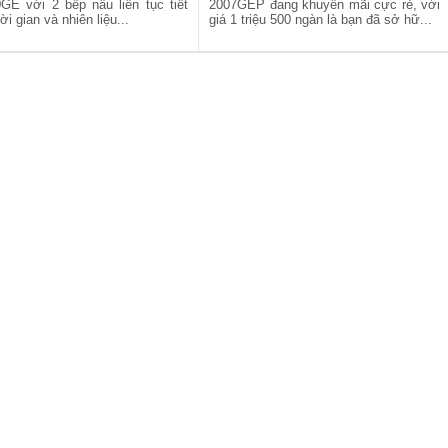
GE với 2 bếp nấu liên tục tiết
2007GEP đang khuyến mãi cực rẻ, với
ời gian và nhiên liệu...
giá 1 triệu 500 ngàn là bạn đã sở hữ...