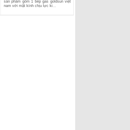
sản phẩm gồm 1 bếp gas goldsun việt
nam với mặt kính chịu lực ki...