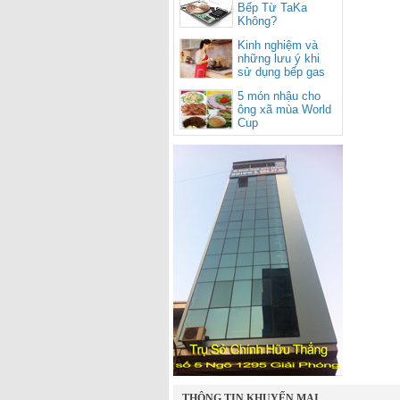
Bếp Từ TaKa
Không?
Kinh nghiệm và
những lưu ý khi
sử dụng bếp gas
cho mùa nắng
5 món nhậu cho
nóng
ông xã mùa World
Cup
THÔNG TIN KHUYẾN MẠI