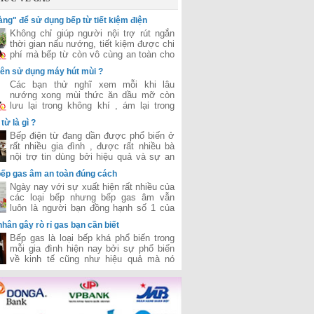
vàng" để sử dụng bếp từ tiết kiệm điện
Không chỉ giúp người nội trợ rút ngắn
thời gian nấu nướng, tiết kiệm được chi
phí mà bếp từ còn vô cùng an toàn cho
người sử dụng.
nên sử dụng máy hút mùi ?
Các bạn thử nghĩ xem mỗi khi lâu
nướng xong mùi thức ăn dầu mỡ còn
lưu lại trong không khí , ám lại trong
phòng cho chúng ta cảm giác rất là ngột
từ là gì ?
ngạt và khó chịu . Chưa kể nếu như
Bếp điện từ đang dần được phổ biến ở
hôm nào nhà bạn ăn những đồ ăn có
rất nhiều gia đình , được rất nhiều bà
mùi nồng tanh như cá , mắm tôm , dầu
nội trợ tin dùng bởi hiệu quả và sự an
rán ,... thì cảm giác khó chịu khó thở vô
toàn tiết kiệm nó mang lại .Nhưng rất
cùng. Làm cho bữa ăn của chúng ta trở
bếp gas âm an toàn đúng cách
nhiều người còn băn khoăn bếp điện từ
nên mất ngon
Ngày nay với sự xuất hiện rất nhiều của
là loại bếp như nào ? Liệu nó có giống
các loại bếp nhưng bếp gas âm vẫn
bếp từ ? Hôm nay chúng tôi sẽ giải
luôn là người bạn đồng hạnh số 1 của
thích cho bạn ?
các bà nội trợ bởi nó hiệu quả và tiết
hân gây rò rỉ gas bạn cần biết
kiệm chi phí . Thế nhưng sau 1 thời
Bếp gas là loại bếp khá phổ biến trong
gian đun nấu với nhiều vết dầu mỡ ,
mỗi gia đình hiện nay bởi sự phổ biến
thức ăn bám vào khiến bếp xuống cấp
về kinh tế cũng như hiệu quả mà nó
làm tuổi thọ của bếp giảm đi nếu bạn
mang lại . Bên cạnh đó trong quá trình
không biết vệ sinh bếp đúng cách
sử dụng cũng có rất nhiều nguyên nhân
khiến gas bị rò rì đem lại nhưng mối
nguy hiểm tiềm ẩn