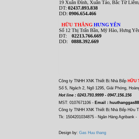
19 Xuân Đỉnh, Xuân Tảo, Bắc Từ Liê
DT:
02437.893.838
DD:
0906.654.466
HỮU THẮNG
HƯNG YÊN
Số 12 Thị Trấn Bần, Mỹ Hào, Hưng Yê
ĐT:
02213.766.669
DD:
0888.392.669
Công ty TNHH XNK Thiết Bị Nhà Bếp
HỮU 
Số 5, Ngách 2, Ngõ 1295, Giải Phóng, Hoàn
Hot line : 0243.793.9999 - 0947.156.156
MST: 0107671106
-
Email : huuthanggas
Công ty TNHH XNK Thiết Bị Nhà Bếp Hữu 
Tk: 1504201034875 - Ngân Hàng Agribank -
Design by:
Gas Huu thang