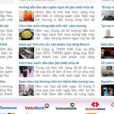
Hướng dẫn làm đào ngâm ngon bổ giải nhiệt mùa hè
"Bí kíp 
Miền Nam
Nước đào là một loại thức uống khá
 Bếp Hữu
phổ biến ở những quán cafe hiện nay
yến mãi
bởi hương vị đặc trưng cũng như độ
hống của
hấp dẫn của loại thức uống này .
ết Lộc
Cách làm món trứng hấp mộc nhĩ , nấm hương
Tại sao 
Vạn Quà
Hôm nay chúng tôi sẽ hướng dẫn cho
 cho các
các bạn cách làm món trứng hấp mộc
g trình
nhĩ , nấm hương thơm ngon mà lại rất
năm 2015
dễ ăn .
WASHI
Giảm giá 30%cho các sản phẩm của hãng Bosch
Bếp điện 
SHI đều
1/6 Công ty TNHH XNK Gas và Bếp
 năm từ
Gas HỮU THẮNG giảm đồng loạt 30%
toàn yên
giá thành các sản phẩm của hãng
g.
Bosch một hãng nội thất nhà bếp nổi
Cách làm nước dâu tằm giải nhiệt mùa hè
Vệ sinh 
tiếng đến từ nước Đức .
của Hữu
Trong cái thời tiết nóng 35,38 độ mùa
ỏa gánh
hè sau khi đi làm đi học về tự pha một
ập học
cốc nước dâu mát lạnh ngồi thư giãn
thì còn gì bằng
Đàn -
Quán bún chả Hương Liên trở thành hiện tượng sau
Nguyên n
khi đón Tổng Thống Obama
i trương
Như các bạn đã biết ngày 23 tháng 5
Đống Đa,
vừa qua sau một ngày làm việc tại Hà
ối thành
Nội Việt Nam đến chiều tối cùng ngày
ữu Thắng
tổng thống Mỹ Obama đã ghé thăm
vận hành
quán bún chả Hương Liên ở Hà Nội .
Nam-Bắc,
 trí nhà
t bị bếp