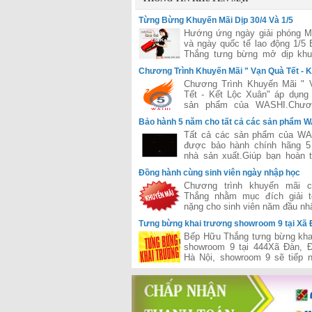
Từng Bừng Khuyến Mãi Dịp 30/4 Và 1/5
Hướng ứng ngày giải phóng 
và ngày quốc tế lao động 1/5
Thắng tưng bừng mở dịp khu
lớn áp dụng cho tất các hệ t
Chương Trình Khuyến Mãi " Vạn Quà Tết - K
Hữu Thắng trên toàn quốc
Xuân"
Chương Trình Khuyến Mãi " 
Tết - Kết Lộc Xuân" áp dụng
sản phẩm của WASHI.Chươn
được đánh giá là lớn nhất 
Bảo hành 5 năm cho tất cả các sản phẩm 
của hãng WASHI
Tất cả các sản phẩm của WA
được bảo hành chính hãng 5
nhà sản xuất.Giúp bạn hoàn 
tâm trong suốt quá trình sử dụn
Đồng hành cùng sinh viên ngày nhập học
Chương trình khuyến mãi 
Thắng nhằm mục đích giải t
nặng cho sinh viên năm đầu nh
Tưng bừng khai trương showroom 9 tại Xã 
Đống Đa - Hà Nội
Bếp Hữu Thắng tưng bừng kha
showroom 9 tại 444Xã Đàn, 
Hà Nội, showroom 9 sẽ tiếp n
công của chuỗi siêu thị của H
đã khai trương và hiện đang 
hiệu quả trên cả hai miền 
đưa Hữu Thắng gần hơn với vị
phân phối hàng đầu bếp và thiế