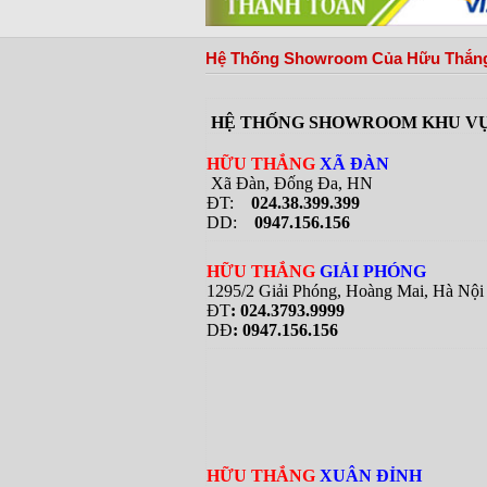
tại Việt Nam
Hệ Thống Showroom Của Hữu Thắng
HỆ THỐNG SHOWROOM KHU VỰ
HỮU THẮNG
XÃ ĐÀN
Xã Đàn, Đống Đa, HN
ĐT:
024.38.399.399
DD:
0947.156.156
HỮU THẮNG
GIẢI PHÓNG
1295/2 Giải Phóng, Hoàng Mai, Hà Nội
ĐT
: 024.3793.9999
DĐ
: 0947.156.156
HỮU THẮNG
XUÂN ĐỈNH