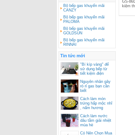
GS-860
Bộ bếp gas khuyến mãi
kiệm th
CANZY
Bộ bếp gas khuyến mãi
PALOMA
Bộ bếp gas khuyến mãi
GOLDSUN
Bộ bếp gas khuyến mãi
RINNAI
Tin tức mới
"Bí kíp vàng" để
sử dụng bếp từ
tiết kiệm điện
Nguyên nhân gây
rò rỉ gas bạn cần
biết
Cách làm món
trứng hấp mộc nhĩ
, nấm hương
Cách làm nước
dâu tằm giải nhiệt
mùa hè
Có Nên Chọn Mua