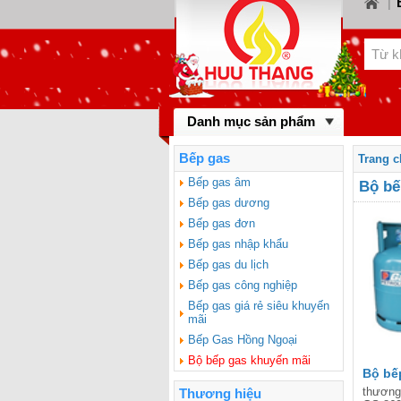
|
LOR
KIWA
BINO
Danh mục sản phẩm
gas 
BAUM
Bếp gas
Trang 
BLUE
Bếp gas âm
Bộ bế
Bếp gas dương
FOTI
Bếp gas đơn
Bếp gas nhập khẩu
Bếp gas du lịch
Bếp gas công nghiệp
Bếp gas giá rẻ siêu khuyến
mãi
Bếp Gas Hồng Ngoại
Bộ bếp gas khuyến mãi
Bộ bế
thương
Thương hiệu