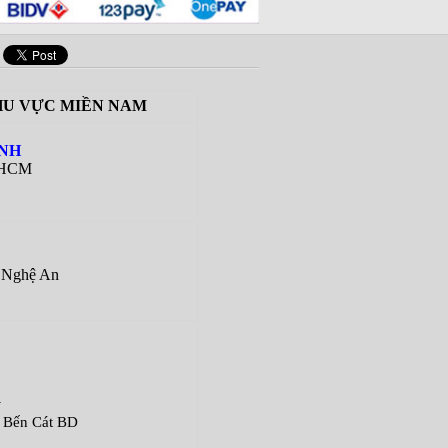
U VỰC MIỀN NAM
ÀNH
 HCM
Nghệ An
G
ến Cát BD