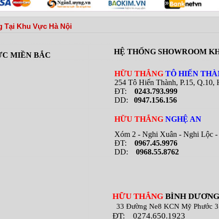
 Tại Khu Vực Hà Nội
HỆ THỐNG SHOWROOM KH
C MIỀN BẮC
HỮU THẮNG
TÔ HIẾN TH
254 Tô Hiến Thành, P.15, Q.10,
ĐT:
0243.793.999
DD:
0947.156.156
HỮU THẮNG
NGHỆ AN
Xóm 2 - Nghi Xuân - Nghi Lộc - 
ĐT:
0967.45.9976
DD:
0968.55.8762
HỮU THẮNG
BÌNH DƯƠN
33 Đường Ne8 KCN Mỹ Phước 3 B
ĐT:
0274.650.1923