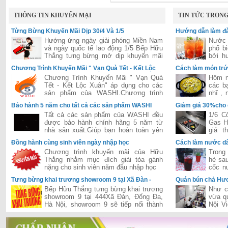
THÔNG TIN KHUYẾN MẠI
TIN TỨC TRON
Từng Bừng Khuyến Mãi Dịp 30/4 Và 1/5
Hướng dẫn làm đà
Hướng ứng ngày giải phóng Miền Nam
Nước 
và ngày quốc tế lao động 1/5 Bếp Hữu
phổ b
Thắng tưng bừng mở dịp khuyến mãi
bởi h
lớn áp dụng cho tất các hệ thống của
hấp dẫ
Chương Trình Khuyến Mãi " Vạn Quà Tết - Kết Lộc
Cách làm món trứ
Hữu Thắng trên toàn quốc
Xuân"
Chương Trình Khuyến Mãi " Vạn Quà
Hôm n
Tết - Kết Lộc Xuân" áp dụng cho các
các b
sản phẩm của WASHI.Chương trình
nhĩ ,
được đánh giá là lớn nhất năm 2015
dễ ăn 
Bảo hành 5 năm cho tất cả các sản phẩm WASHI
Giảm giá 30%cho
của hãng WASHI
Tất cả các sản phẩm của WASHI đều
1/6 C
được bảo hành chính hãng 5 năm từ
Gas H
nhà sản xuất.Giúp bạn hoàn toàn yên
giá t
tâm trong suốt quá trình sử dụng.
Bosch
Đồng hành cùng sinh viên ngày nhập học
Cách làm nước dâ
tiếng 
Chương trình khuyến mãi của Hữu
Trong 
Thắng nhằm mục đích giải tỏa gánh
hè sau
nặng cho sinh viên năm đầu nhập học
cốc n
thì cò
Tưng bừng khai trương showroom 9 tại Xã Đàn -
Quán bún chả Hươ
Đống Đa - Hà Nội
khi đón Tổng Thố
Bếp Hữu Thắng tưng bừng khai trương
Như c
showroom 9 tại 444Xã Đàn, Đống Đa,
vừa q
Hà Nội, showroom 9 sẽ tiếp nối thành
Nội V
công của chuỗi siêu thị của Hữu Thắng
tổng 
đã khai trương và hiện đang vận hành
quán b
hiệu quả trên cả hai miền Nam-Bắc,