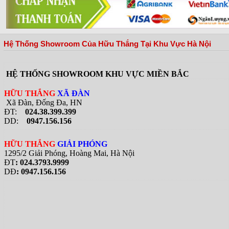
đưa Hữu Thắng gần hơn với vị trí nhà
phân phối hàng đầu bếp và thiết bị bếp
tại Việt Nam
Hệ Thống Showroom Của Hữu Thắng Tại Khu Vực Hà Nội
HỆ THỐNG SHOWROOM KHU VỰC MIỀN BẮC
HỮU THẮNG
XÃ ĐÀN
Xã Đàn, Đống Đa, HN
ĐT:
024.38.399.399
DD:
0947.156.156
HỮU THẮNG
GIẢI PHÓNG
1295/2 Giải Phóng, Hoàng Mai, Hà Nội
ĐT
: 024.3793.9999
DĐ
: 0947.156.156