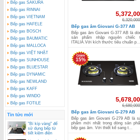
Bếp gas SAKURA
Bếp gas RINNAI
5,372,0
Bếp gas VIETNAM
6,320,000
Bếp gas HAFELE
Bếp gas âm Giovani G-377 AB
Bếp gas BOSCH
Bếp gas âm Giovani G-377 AB là dò
sản phẩm nhập nguyên chiếc 
Bếp gas BAUMATIC
ITALIA.Với kích thước tiêu chuẩn p..
Bếp gas MALLOCA
Bếp gas VIỆT NHẬT
15%
Bếp gas SUNHOUSE
Bếp gas BLUESTAR
Bếp gas DYNAMIC
Bếp gas NEWLAND
Bếp gas KAFF
Bếp gas WINDO
5,678,0
Bếp gas FOTILE
6,680,000
Bếp gas âm Giovani G-279 AB
Tin tức mới
Bếp gas âm Giovani G-279 AB là s
phẩm mới nhất trong dòng sản ph
"Bí kíp vàng" để
bếp gas âm. Với thiết kế sang t...
sử dụng bếp từ
tiết kiệm điện