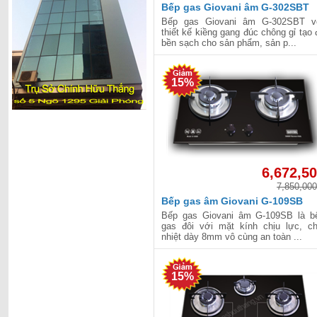
Bếp gas Giovani âm G-302SBT
Bếp gas Giovani âm G-302SBT v
thiết kế kiềng gang đúc chông gỉ tạo 
bền sạch cho sản phẩm, sản p...
15%
6,672,5
7,850,000
Bếp gas âm Giovani G-109SB
Bếp gas Giovani âm G-109SB là b
gas đôi với mặt kính chịu lực, ch
nhiệt dày 8mm vô cùng an toàn ...
15%