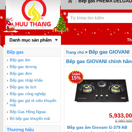
Bếp gas PREMA DELGA
|
Bếp gas CANZY
Bế
LORCA
|
|
Bếp gas FABER
Bếp
KIWA
|
|
Bếp gas MASTER 
BINOVA
|
Bếp gas RINNA
Danh mục sản phẩm
gas SAKURA
|
Th
Bếp gas MALLO
BAUMATIC
|
Bếp gas GIOVANI
Bếp gas
Trang chủ
>
Bếp gas DYNAM
BLUESTAR
|
Bếp gas âm
Bếp gas GIOVANI chính hãn
Bếp gas dương
FOTILE
Bếp gas đơn
15%
Bếp gas nhập khẩu
Bếp gas du lịch
Bếp gas công nghiệp
Bếp gas giá rẻ siêu khuyến
mãi
Bếp Gas Hồng Ngoại
5,933,0
Bộ bếp gas khuyến mãi
6,980,000
Bếp gas âm Giovani G-379 AB
Thương hiệu