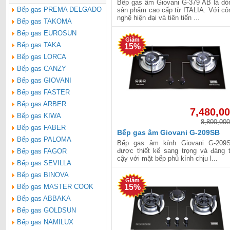
Bếp gas âm Giovani G-379 AB là dò
Bếp gas PREMA DELGADO
sản phẩm cao cấp từ ITALIA. Với cô
nghệ hiện đại và tiên tiến ...
Bếp gas TAKOMA
Bếp gas EUROSUN
Bếp gas TAKA
15%
Bếp gas LORCA
Bếp gas CANZY
Bếp gas GIOVANI
Bếp gas FASTER
Bếp gas ARBER
7,480,0
Bếp gas KIWA
8,800,000
Bếp gas FABER
Bếp gas âm Giovani G-209SB
Bếp gas PALOMA
Bếp gas âm kính Giovani G-209
được thiết kế sang trọng và đáng t
Bếp gas FAGOR
cậy với mặt bếp phủ kính chịu l...
Bếp gas SEVILLA
Bếp gas BINOVA
Bếp gas MASTER COOK
15%
Bếp gas ABBAKA
Bếp gas GOLDSUN
Bếp gas NAMILUX