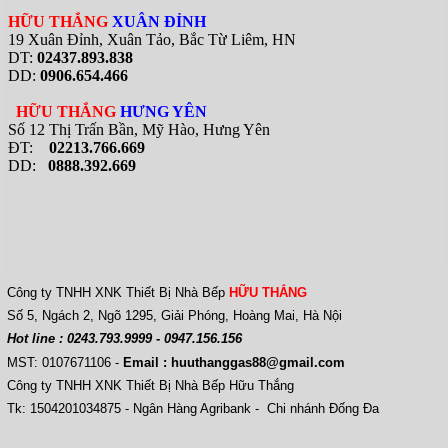
HỮU THẮNG
XUÂN ĐỈNH
19 Xuân Đỉnh, Xuân Tảo, Bắc Từ Liêm, HN
DT:
02437.893.838
DD:
0906.654.466
HỮU THẮNG
HƯNG YÊN
Số 12 Thị Trấn Bần, Mỹ Hào, Hưng Yên
ĐT:
02213.766.669
DD:
0888.392.669
Công ty TNHH XNK Thiết Bị Nhà Bếp
HỮU THẮNG
Số 5, Ngách 2, Ngõ 1295, Giải Phóng, Hoàng Mai, Hà Nội
Hot line : 0243.793.9999 - 0947.156.156
MST: 0107671106
-
Email : huuthanggas88@gmail.com
Công ty TNHH XNK Thiết Bị Nhà Bếp Hữu Thắng
Tk: 1504201034875 - Ngân Hàng Agribank - Chi nhánh Đống Đa