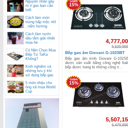
Nguyên nhân gây
15%
rò rỉ gas bạn cần
biết
Cách làm món
trứng hấp mộc nhĩ
, nấm hương
Cách làm nước
dâu tằm giải nhiệt
4,777,0
mùa hè
5,620,000
Có Nên Chọn Mua
Bếp gas âm Giovani G-102SBT
Bếp Từ TaKa
Bếp gas âm kính Giovani G-102S
Không?
được sản xuất bằng công nghệ Itali
Kinh nghiệm và
bếp được trang bị những công n...
những lưu ý khi
sử dụng bếp gas
cho mùa nắng
5 món nhậu cho
15%
nóng
ông xã mùa World
Cup
5,507,1
6,479,000