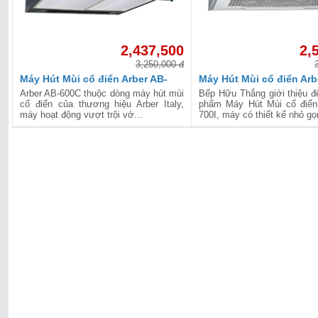
2,437,500
2,
3,250,000 đ
Máy Hút Mùi cổ điển Arber AB-
Máy Hút Mùi cổ điển Arb
600C
Arber AB-600C thuộc dòng máy hút mùi
Bếp Hữu Thắng giới thiệu đ
cổ điển của thương hiệu Arber Italy,
phẩm Máy Hút Mùi cổ điển
máy hoạt động vượt trội vớ...
700I, máy có thiết kế nhỏ gọn