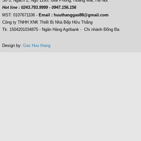
Số 5, Ngách 2, Ngõ 1295, Giải Phóng, Hoàng Mai, Hà Nội
Hot line : 0243.793.9999 - 0947.156.156
MST: 0107671106
-
Email : huuthanggas88@gmail.com
Công ty TNHH XNK Thiết Bị Nhà Bếp Hữu Thắng
Tk: 1504201034875 - Ngân Hàng Agribank - Chi nhánh Đống Đa
Design by:
Gas Huu thang