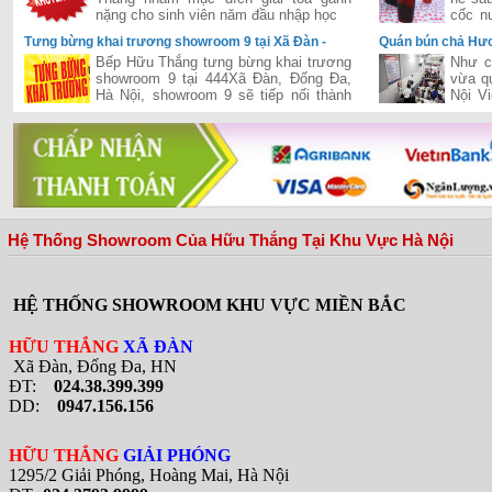
nặng cho sinh viên năm đầu nhập học
cốc n
thì cò
Tưng bừng khai trương showroom 9 tại Xã Đàn -
Quán bún chả Hươ
Đống Đa - Hà Nội
khi đón Tổng Thố
Bếp Hữu Thắng tưng bừng khai trương
Như c
showroom 9 tại 444Xã Đàn, Đống Đa,
vừa q
Hà Nội, showroom 9 sẽ tiếp nối thành
Nội V
công của chuỗi siêu thị của Hữu Thắng
tổng 
đã khai trương và hiện đang vận hành
quán b
hiệu quả trên cả hai miền Nam-Bắc,
đưa Hữu Thắng gần hơn với vị trí nhà
phân phối hàng đầu bếp và thiết bị bếp
tại Việt Nam
Hệ Thống Showroom Của Hữu Thắng Tại Khu Vực Hà Nội
HỆ THỐNG SHOWROOM KHU VỰC MIỀN BẮC
HỮU THẮNG
XÃ ĐÀN
Xã Đàn, Đống Đa, HN
ĐT:
024.38.399.399
DD:
0947.156.156
HỮU THẮNG
GIẢI PHÓNG
1295/2 Giải Phóng, Hoàng Mai, Hà Nội