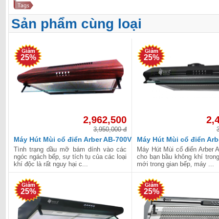
Sản phẩm cùng loại
25%
25%
2,962,500
2,
3,950,000 đ
Máy Hút Mùi cổ điển Arber AB-700V
Máy Hút Mùi cổ điển Arb
700B
Tình trạng dầu mỡ bám dính vào các
Máy Hút Mùi cổ điển Arber 
ngóc ngách bếp, sự tích tụ của các loại
cho bạn bầu không khí trong
khí độc là rất nguy hại c...
mới trong gian bếp, máy ...
25%
25%