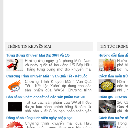
THÔNG TIN KHUYẾN MẠI
TIN TỨC TRON
Từng Bừng Khuyến Mãi Dịp 30/4 Và 1/5
Hướng dẫn làm đà
Hướng ứng ngày giải phóng Miền Nam
Nước 
và ngày quốc tế lao động 1/5 Bếp Hữu
phổ b
Thắng tưng bừng mở dịp khuyến mãi
bởi h
lớn áp dụng cho tất các hệ thống của
hấp dẫ
Chương Trình Khuyến Mãi " Vạn Quà Tết - Kết Lộc
Cách làm món trứ
Hữu Thắng trên toàn quốc
Xuân"
Chương Trình Khuyến Mãi " Vạn Quà
Hôm n
Tết - Kết Lộc Xuân" áp dụng cho các
các b
sản phẩm của WASHI.Chương trình
nhĩ ,
được đánh giá là lớn nhất năm 2015
dễ ăn 
Bảo hành 5 năm cho tất cả các sản phẩm WASHI
Giảm giá 30%cho
của hãng WASHI
Tất cả các sản phẩm của WASHI đều
1/6 C
được bảo hành chính hãng 5 năm từ
Gas H
nhà sản xuất.Giúp bạn hoàn toàn yên
giá t
tâm trong suốt quá trình sử dụng.
Bosch
Đồng hành cùng sinh viên ngày nhập học
Cách làm nước dâ
tiếng 
Chương trình khuyến mãi của Hữu
Trong 
Thắng nhằm mục đích giải tỏa gánh
hè sau