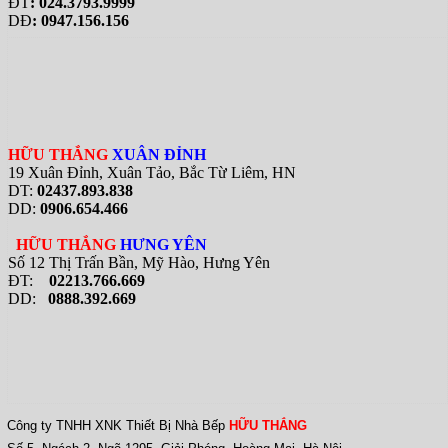
ĐT
: 024.3793.9999
DĐ
: 0947.156.156
HỮU THẮNG
XUÂN ĐỈNH
19 Xuân Đỉnh, Xuân Tảo, Bắc Từ Liêm, HN
DT:
02437.893.838
DD:
0906.654.466
HỮU THẮNG
HƯNG YÊN
Số 12 Thị Trấn Bần, Mỹ Hào, Hưng Yên
ĐT:
02213.766.669
DD:
0888.392.669
Công ty TNHH XNK Thiết Bị Nhà Bếp
HỮU THẮNG