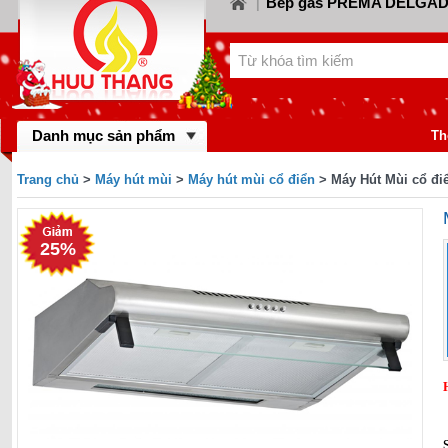
Bếp gas PREMA DELGA
|
Bếp gas CANZY
Bế
LORCA
|
|
Bếp gas FABER
Bếp
KIWA
|
|
Bếp gas MASTER 
BINOVA
|
Bếp gas RINNA
Danh mục sản phẩm
gas SAKURA
|
Th
Bếp gas MALLO
BAUMATIC
|
Trang chủ
>
Máy hút mùi
>
Máy hút mùi cổ điển
> Máy Hút Mùi cổ đi
Bếp gas DYNAM
BLUESTAR
|
FOTILE
25%