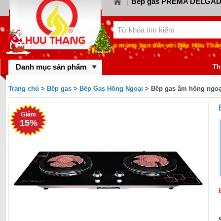
Bếp gas PREMA DELGA
|
Bếp gas CANZY
Bế
LORCA
|
|
Bếp gas FABER
Bếp
KIWA
|
|
Chào mừng bạn đến với Bếp Hữu Thắng - Chú
Bếp gas MASTER 
BINOVA
|
Bếp gas RINNA
Danh mục sản phẩm
gas SAKURA
|
Th
Bếp gas MALLO
BAUMATIC
|
Trang chủ
>
Bếp gas
>
Bếp Gas Hồng Ngoại
> Bếp gas âm hồng ngo
Bếp gas DYNAM
BLUESTAR
|
FOTILE
15%