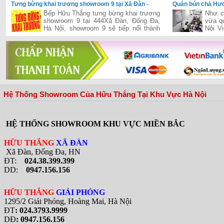
Tưng bừng khai trương showroom 9 tại Xã Đàn -
Quán bún chả Hươ
Đống Đa - Hà Nội
khi đón Tổng Thố
Bếp Hữu Thắng tưng bừng khai trương
Như c
showroom 9 tại 444Xã Đàn, Đống Đa,
vừa q
Hà Nội, showroom 9 sẽ tiếp nối thành
Nội V
công của chuỗi siêu thị của Hữu Thắng
tổng 
đã khai trương và hiện đang vận hành
quán b
hiệu quả trên cả hai miền Nam-Bắc,
đưa Hữu Thắng gần hơn với vị trí nhà
phân phối hàng đầu bếp và thiết bị bếp
tại Việt Nam
Hệ Thống Showroom Của Hữu Thắng Tại Khu Vực Hà Nội
HỆ THỐNG SHOWROOM KHU VỰC MIỀN BẮC
HỮU THẮNG
XÃ ĐÀN
Xã Đàn, Đống Đa, HN
ĐT:
024.38.399.399
DD:
0947.156.156
HỮU THẮNG
GIẢI PHÓNG
1295/2 Giải Phóng, Hoàng Mai, Hà Nội
ĐT
: 024.3793.9999
DĐ
: 0947.156.156