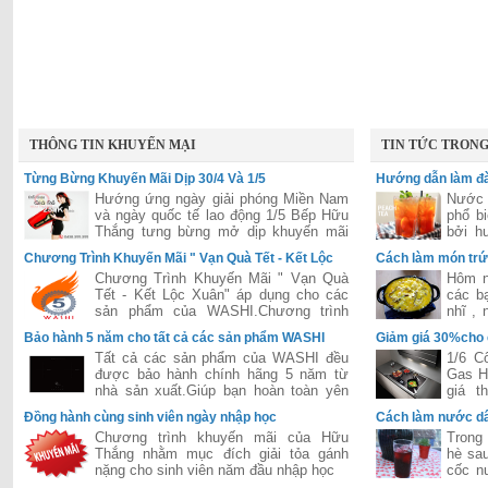
THÔNG TIN KHUYẾN MẠI
TIN TỨC TRON
Từng Bừng Khuyến Mãi Dịp 30/4 Và 1/5
Hướng dẫn làm đà
Hướng ứng ngày giải phóng Miền Nam
Nước 
và ngày quốc tế lao động 1/5 Bếp Hữu
phổ b
Thắng tưng bừng mở dịp khuyến mãi
bởi h
lớn áp dụng cho tất các hệ thống của
hấp dẫ
Chương Trình Khuyến Mãi " Vạn Quà Tết - Kết Lộc
Cách làm món trứ
Hữu Thắng trên toàn quốc
Xuân"
Chương Trình Khuyến Mãi " Vạn Quà
Hôm n
Tết - Kết Lộc Xuân" áp dụng cho các
các b
sản phẩm của WASHI.Chương trình
nhĩ ,
được đánh giá là lớn nhất năm 2015
dễ ăn 
Bảo hành 5 năm cho tất cả các sản phẩm WASHI
Giảm giá 30%cho
của hãng WASHI
Tất cả các sản phẩm của WASHI đều
1/6 C
được bảo hành chính hãng 5 năm từ
Gas H
nhà sản xuất.Giúp bạn hoàn toàn yên
giá t
tâm trong suốt quá trình sử dụng.
Bosch
Đồng hành cùng sinh viên ngày nhập học
Cách làm nước dâ
tiếng 
Chương trình khuyến mãi của Hữu
Trong 
Thắng nhằm mục đích giải tỏa gánh
hè sau
nặng cho sinh viên năm đầu nhập học
cốc n
thì cò