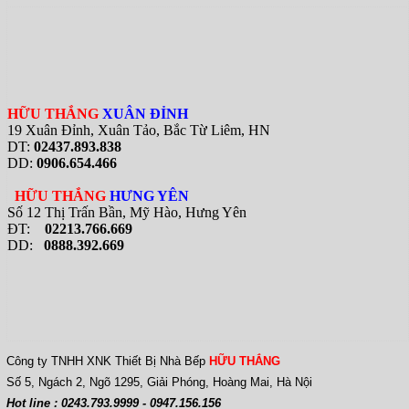
HỮU THẮNG
XUÂN ĐỈNH
19 Xuân Đỉnh, Xuân Tảo, Bắc Từ Liêm, HN
DT:
02437.893.838
DD:
0906.654.466
HỮU THẮNG
HƯNG YÊN
Số 12 Thị Trấn Bần, Mỹ Hào, Hưng Yên
ĐT:
02213.766.669
DD:
0888.392.669
Công ty TNHH XNK Thiết Bị Nhà Bếp
HỮU THẮNG
Số 5, Ngách 2, Ngõ 1295, Giải Phóng, Hoàng Mai, Hà Nội
Hot line : 0243.793.9999 - 0947.156.156