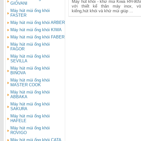
905HI
Máy hút khói - khử mùi Kiwa RH-905
GIOVANI
với thiết kế thân máy inox, v
Máy hút mùi ống khói
kiếng,hút khói và khử mùi giúp ...
FASTER
Máy hút mùi ống khói ARBER
Máy hút mùi ống khói KIWA
Máy hút mùi ống khói FABER
Máy hút mùi ống khói
FAGOR
Máy hút mùi ống khói
SEVILLA
Máy hút mùi ống khói
BINOVA
Máy hút mùi ống khói
MASTER COOK
Máy hút mùi ống khói
ABBAKA
Máy hút mùi ống khói
SAKURA
Máy hút mùi ống khói
HAFELE
Máy hút mùi ống khói
ROVIGO
Máy hút mùi ống khói CATA