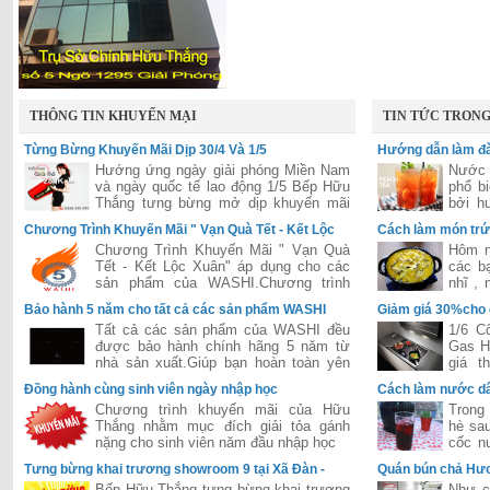
THÔNG TIN KHUYẾN MẠI
TIN TỨC TRON
Từng Bừng Khuyến Mãi Dịp 30/4 Và 1/5
Hướng dẫn làm đà
Hướng ứng ngày giải phóng Miền Nam
Nước 
và ngày quốc tế lao động 1/5 Bếp Hữu
phổ b
Thắng tưng bừng mở dịp khuyến mãi
bởi h
lớn áp dụng cho tất các hệ thống của
hấp dẫ
Chương Trình Khuyến Mãi " Vạn Quà Tết - Kết Lộc
Cách làm món trứ
Hữu Thắng trên toàn quốc
Xuân"
Chương Trình Khuyến Mãi " Vạn Quà
Hôm n
Tết - Kết Lộc Xuân" áp dụng cho các
các b
sản phẩm của WASHI.Chương trình
nhĩ ,
được đánh giá là lớn nhất năm 2015
dễ ăn 
Bảo hành 5 năm cho tất cả các sản phẩm WASHI
Giảm giá 30%cho
của hãng WASHI
Tất cả các sản phẩm của WASHI đều
1/6 C
được bảo hành chính hãng 5 năm từ
Gas H
nhà sản xuất.Giúp bạn hoàn toàn yên
giá t
tâm trong suốt quá trình sử dụng.
Bosch
Đồng hành cùng sinh viên ngày nhập học
Cách làm nước dâ
tiếng 
Chương trình khuyến mãi của Hữu
Trong 
Thắng nhằm mục đích giải tỏa gánh
hè sau
nặng cho sinh viên năm đầu nhập học
cốc n
thì cò
Tưng bừng khai trương showroom 9 tại Xã Đàn -
Quán bún chả Hươ
Đống Đa - Hà Nội
khi đón Tổng Thố
Bếp Hữu Thắng tưng bừng khai trương
Như c