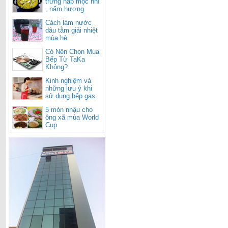
trứng hấp mộc nhĩ
, nấm hương
Cách làm nước
dâu tằm giải nhiệt
mùa hè
Có Nên Chọn Mua
Bếp Từ TaKa
Không?
Kinh nghiệm và
những lưu ý khi
sử dụng bếp gas
cho mùa nắng
5 món nhậu cho
nóng
ông xã mùa World
Cup