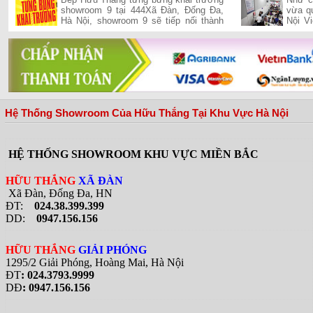
showroom 9 tại 444Xã Đàn, Đống Đa,
vừa q
Hà Nội, showroom 9 sẽ tiếp nối thành
Nội V
công của chuỗi siêu thị của Hữu Thắng
tổng 
đã khai trương và hiện đang vận hành
quán b
hiệu quả trên cả hai miền Nam-Bắc,
đưa Hữu Thắng gần hơn với vị trí nhà
phân phối hàng đầu bếp và thiết bị bếp
tại Việt Nam
Hệ Thống Showroom Của Hữu Thắng Tại Khu Vực Hà Nội
HỆ THỐNG SHOWROOM KHU VỰC MIỀN BẮC
HỮU THẮNG
XÃ ĐÀN
Xã Đàn, Đống Đa, HN
ĐT:
024.38.399.399
DD:
0947.156.156
HỮU THẮNG
GIẢI PHÓNG
1295/2 Giải Phóng, Hoàng Mai, Hà Nội
ĐT
: 024.3793.9999
DĐ
: 0947.156.156