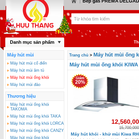
Bếp gas PREMA DELGA
|
Bếp gas CANZY
Bế
LORCA
|
|
Bếp gas FABER
Bếp
KIWA
|
|
Bếp gas MASTER 
BINOVA
|
Bếp gas RINNA
Danh mục sản phẩm
gas SAKURA
|
Th
Bếp gas MALLO
BAUMATIC
|
Máy hút mùi ống 
Máy hút mùi
Trang chủ
>
Bếp gas DYNAM
BLUESTAR
|
Máy hút mùi cổ điển
Máy hút mùi ống khói KIWA
Máy hút mùi âm tủ
FOTILE
Máy hút mùi ống khói
20%
Máy hút mùi đảo
Thương hiệu
Máy hút mùi ống khói
TAKOMA
Máy hút mùi ống khói TAKA
12,560,0
Máy hút mùi ống khói LORCA
15,700,000
Máy hút mùi ống khói CANZY
Máy hút khói - khử mùi Kiwa RH
Máy hút mùi ống khói