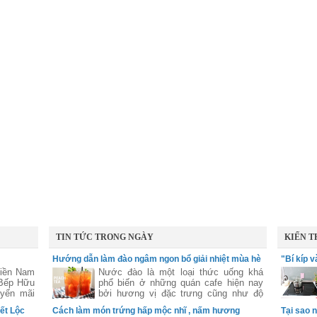
TIN TỨC TRONG NGÀY
KIẾN T
Hướng dẫn làm đào ngâm ngon bổ giải nhiệt mùa hè
"Bí kíp 
Miền Nam
Nước đào là một loại thức uống khá
 Bếp Hữu
phổ biến ở những quán cafe hiện nay
yến mãi
bởi hương vị đặc trưng cũng như độ
hống của
hấp dẫn của loại thức uống này .
ết Lộc
Cách làm món trứng hấp mộc nhĩ , nấm hương
Tại sao 