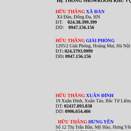
HỆ THỐNG SHOWROOM KHU VỰ
HỮU THẮNG
XÃ ĐÀN
Xã Đàn, Đống Đa, HN
ĐT:
024.38.399.399
DD:
0947.156.156
HỮU THẮNG
GIẢI PHÓNG
1295/2 Giải Phóng, Hoàng Mai, Hà Nội
ĐT
: 024.3793.9999
DĐ
: 0947.156.156
HỮU THẮNG
XUÂN ĐỈNH
19 Xuân Đỉnh, Xuân Tảo, Bắc Từ Liê
DT:
02437.893.838
DD:
0906.654.466
HỮU THẮNG
HƯNG YÊN
Số 12 Thị Trấn Bần, Mỹ Hào, Hưng Yê