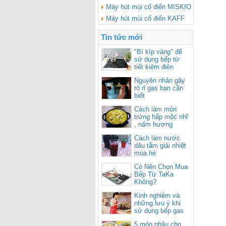
Máy hút mùi cổ điển MISKIO
Máy hút mùi cổ điển KAFF
Tin tức mới
"Bí kíp vàng" để
sử dụng bếp từ
tiết kiệm điện
Nguyên nhân gây
rò rỉ gas bạn cần
biết
Cách làm món
trứng hấp mộc nhĩ
, nấm hương
Cách làm nước
dâu tằm giải nhiệt
mùa hè
Có Nên Chọn Mua
Bếp Từ TaKa
Không?
Kinh nghiệm và
những lưu ý khi
sử dụng bếp gas
cho mùa nắng
5 món nhậu cho
nóng