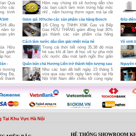
Vạn Quà
Hôm nay chúng tôi sẽ hướng dẫn cho
 cho các
các bạn cách làm món trứng hấp mộc
g trình
nhĩ , nấm hương thơm ngon mà lại rất
năm 2015
dễ ăn .
WASHI
Giảm giá 30%cho các sản phẩm của hãng Bosch
Bếp điện 
SHI đều
1/6 Công ty TNHH XNK Gas và Bếp
 năm từ
Gas HỮU THẮNG giảm đồng loạt 30%
toàn yên
giá thành các sản phẩm của hãng
g.
Bosch một hãng nội thất nhà bếp nổi
Cách làm nước dâu tằm giải nhiệt mùa hè
Vệ sinh 
tiếng đến từ nước Đức .
của Hữu
Trong cái thời tiết nóng 35,38 độ mùa
ỏa gánh
hè sau khi đi làm đi học về tự pha một
ập học
cốc nước dâu mát lạnh ngồi thư giãn
thì còn gì bằng
Đàn -
Quán bún chả Hương Liên trở thành hiện tượng sau
Nguyên n
khi đón Tổng Thống Obama
i trương
Như các bạn đã biết ngày 23 tháng 5
Đống Đa,
vừa qua sau một ngày làm việc tại Hà
ối thành
Nội Việt Nam đến chiều tối cùng ngày
ữu Thắng
tổng thống Mỹ Obama đã ghé thăm
vận hành
quán bún chả Hương Liên ở Hà Nội .
Nam-Bắc,
 trí nhà
t bị bếp
 Tại Khu Vực Hà Nội
HỆ THỐNG SHOWROOM KH