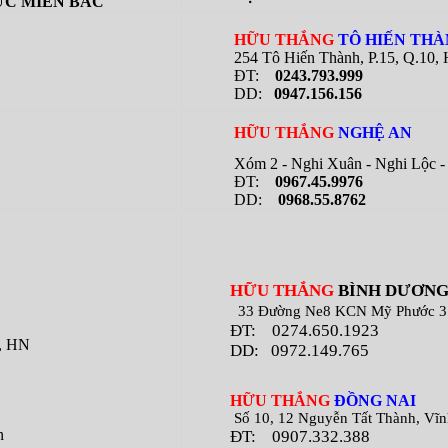
C MIỀN BẮC
HỮU THẮNG
TÔ HIẾN TH
254 Tô Hiến Thành, P.15, Q.10,
ĐT:
0243.793.999
DD:
0947.156.156
HỮU THẮNG
NGHỆ AN
Xóm 2 - Nghi Xuân - Nghi Lộc - 
ĐT:
0967.45.9976
DD:
0968.55.8762
HỮU THẮNG
BÌNH DƯƠN
33 Đường Ne8 KCN Mỹ Phước 3 B
ĐT:
0274.650.1923
m, HN
DD: 0972.149.765
H
ỮU THẮNG
ĐỒNG NAI
Số 10, 12 Nguyễn Tất Thành, Vĩnh 
n
ĐT:
0907.332.388