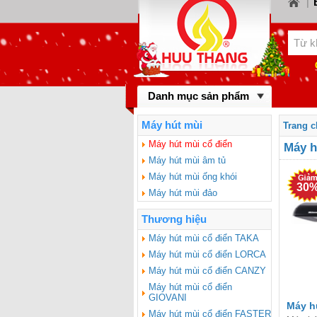
|
LOR
KIWA
Chà
BINO
Danh mục sản phẩm
gas 
BAUM
Máy hút mùi
Trang 
BLUE
Máy hút mùi cổ điển
Máy h
Máy hút mùi âm tủ
FOTI
Máy hút mùi ống khói
30
Máy hút mùi đảo
Thương hiệu
Máy hút mùi cổ điển TAKA
Máy hút mùi cổ điển LORCA
Máy hút mùi cổ điển CANZY
Máy hút mùi cổ điển
GIOVANI
Máy h
Máy hút mùi cổ điển FASTER