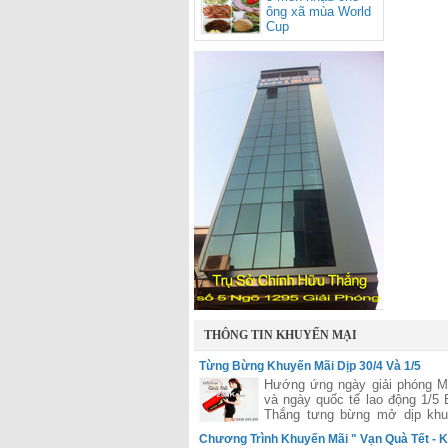
ông xã mùa World
Cup
THÔNG TIN KHUYẾN MẠI
Từng Bừng Khuyến Mãi Dịp 30/4 Và 1/5
Hướng ứng ngày giải phóng 
và ngày quốc tế lao động 1/5
Thắng tưng bừng mở dịp khu
lớn áp dụng cho tất các hệ t
Chương Trình Khuyến Mãi " Vạn Quà Tết - K
Hữu Thắng trên toàn quốc