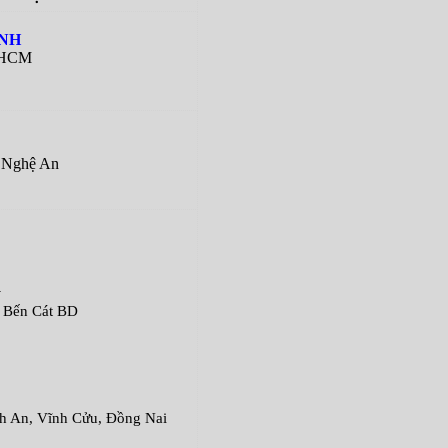
ÀNH
 HCM
Nghệ An
G
ến Cát BD
An, Vĩnh Cửu, Đồng Nai