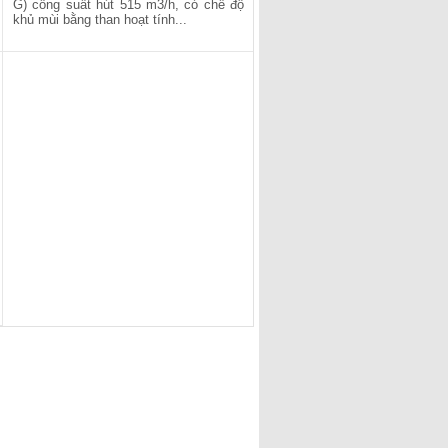
G) công suất hút 515 m3/h, có chế độ
khủ mùi bằng than hoạt tính...