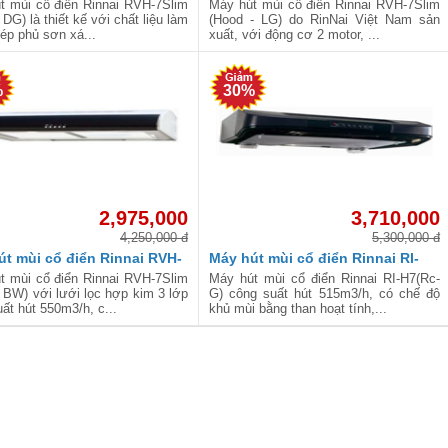
 (Hood - DG)
7Slim (Hood - LG)
t mùi cổ điển Rinnai RVH-7Slim
Máy hút mùi cổ điển Rinnai RVH-7Slim
 DG) là thiết kế với chất liệu làm
(Hood - LG) do RinNai Việt Nam sản
ép phủ sơn xá...
xuất, với động cơ 2 motor, ...
%
30%
2,975,000
3,710,000
4,250,000 đ
5,300,000 đ
út mùi cổ điển Rinnai RVH-
Máy hút mùi cổ điển Rinnai RI-
 (Hood - BW)
H7(Rc-G)
t mùi cổ điển Rinnai RVH-7Slim
Máy hút mùi cổ điển Rinnai RI-H7(Rc-
 BW) với lưới lọc hợp kim 3 lớp
G) công suất hút 515m3/h, có chế độ
ất hút 550m3/h, c...
khủ mùi bằng than hoạt tính,...