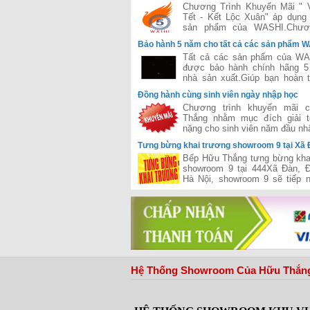
Xuân"
Chương Trình Khuyến Mãi " 
Tết - Kết Lộc Xuân" áp dụng
sản phẩm của WASHI.Chươn
được đánh giá là lớn nhất 
Bảo hành 5 năm cho tất cả các sản phẩm 
của hãng WASHI
Tất cả các sản phẩm của WA
được bảo hành chính hãng 5
nhà sản xuất.Giúp bạn hoàn 
tâm trong suốt quá trình sử dụn
Đồng hành cùng sinh viên ngày nhập học
Chương trình khuyến mãi 
Thắng nhằm mục đích giải t
nặng cho sinh viên năm đầu nh
Tưng bừng khai trương showroom 9 tại Xã 
Đống Đa - Hà Nội
Bếp Hữu Thắng tưng bừng kha
showroom 9 tại 444Xã Đàn, 
Hà Nội, showroom 9 sẽ tiếp n
công của chuỗi siêu thị của H
đã khai trương và hiện đang 
hiệu quả trên cả hai miền 
đưa Hữu Thắng gần hơn với vị
phân phối hàng đầu bếp và thiế
tại Việt Nam
Hệ Thống Showroom Của Hữu Thắng