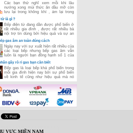
Các bạn thử nghĩ xem mỗi khi lâu
nướng xong mùi thức ăn dầu mỡ còn
lưu lại trong không khí , ám lại trong
phòng cho chúng ta cảm giác rất là ngột
từ là gì ?
ngạt và khó chịu . Chưa kể nếu như
Bếp điện từ đang dần được phổ biến ở
hôm nào nhà bạn ăn những đồ ăn có
rất nhiều gia đình , được rất nhiều bà
mùi nồng tanh như cá , mắm tôm , dầu
nội trợ tin dùng bởi hiệu quả và sự an
rán ,... thì cảm giác khó chịu khó thở vô
toàn tiết kiệm nó mang lại .Nhưng rất
cùng. Làm cho bữa ăn của chúng ta trở
bếp gas âm an toàn đúng cách
nhiều người còn băn khoăn bếp điện từ
nên mất ngon
Ngày nay với sự xuất hiện rất nhiều của
là loại bếp như nào ? Liệu nó có giống
các loại bếp nhưng bếp gas âm vẫn
bếp từ ? Hôm nay chúng tôi sẽ giải
luôn là người bạn đồng hạnh số 1 của
thích cho bạn ?
các bà nội trợ bởi nó hiệu quả và tiết
hân gây rò rỉ gas bạn cần biết
kiệm chi phí . Thế nhưng sau 1 thời
Bếp gas là loại bếp khá phổ biến trong
gian đun nấu với nhiều vết dầu mỡ ,
mỗi gia đình hiện nay bởi sự phổ biến
thức ăn bám vào khiến bếp xuống cấp
về kinh tế cũng như hiệu quả mà nó
làm tuổi thọ của bếp giảm đi nếu bạn
mang lại . Bên cạnh đó trong quá trình
không biết vệ sinh bếp đúng cách
sử dụng cũng có rất nhiều nguyên nhân
khiến gas bị rò rì đem lại nhưng mối
nguy hiểm tiềm ẩn
U VỰC MIỀN NAM