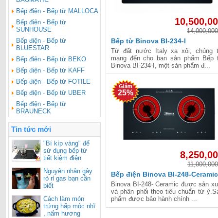
Bếp điện - Bếp từ MALLOCA
10,500,0
Bếp điện - Bếp từ
SUNHOUSE
14,000,000
Bếp điện - Bếp từ
Bếp từ Binova BI-234-I
BLUESTAR
Từ đất nước Italy xa xôi, chúng t
mang đến cho bạn sản phẩm Bếp 
Bếp điện - Bếp từ BEKO
Binova BI-234-I, một sản phẩm đ...
Bếp điện - Bếp từ KAFF
Bếp điện - Bếp từ FOTILE
25%
Bếp điện - Bếp từ UBER
Bếp điện - Bếp từ
BRAUNECK
Tin tức mới
"Bí kíp vàng" để
sử dụng bếp từ
8,250,0
tiết kiệm điện
11,000,000
Nguyên nhân gây
Bếp điện Binova BI-248-Ceramic
rò rỉ gas bạn cần
Binova BI-248- Ceramic được sản xu
biết
và phân phối theo tiêu chuẩn từ ý.S
Cách làm món
phẩm được bảo hành chính ...
trứng hấp mộc nhĩ
, nấm hương