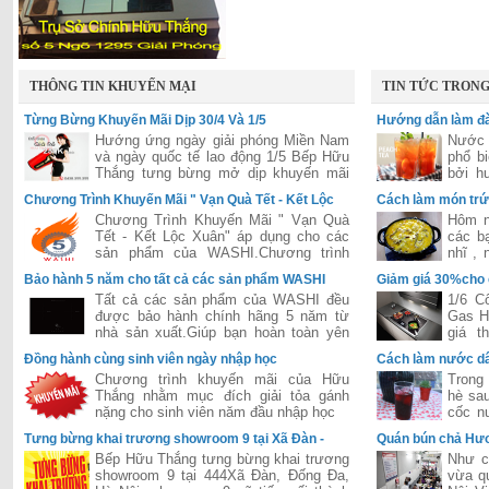
THÔNG TIN KHUYẾN MẠI
TIN TỨC TRON
Từng Bừng Khuyến Mãi Dịp 30/4 Và 1/5
Hướng dẫn làm đà
Hướng ứng ngày giải phóng Miền Nam
Nước 
và ngày quốc tế lao động 1/5 Bếp Hữu
phổ b
Thắng tưng bừng mở dịp khuyến mãi
bởi h
lớn áp dụng cho tất các hệ thống của
hấp dẫ
Chương Trình Khuyến Mãi " Vạn Quà Tết - Kết Lộc
Cách làm món trứ
Hữu Thắng trên toàn quốc
Xuân"
Chương Trình Khuyến Mãi " Vạn Quà
Hôm n
Tết - Kết Lộc Xuân" áp dụng cho các
các b
sản phẩm của WASHI.Chương trình
nhĩ ,
được đánh giá là lớn nhất năm 2015
dễ ăn 
Bảo hành 5 năm cho tất cả các sản phẩm WASHI
Giảm giá 30%cho
của hãng WASHI
Tất cả các sản phẩm của WASHI đều
1/6 C
được bảo hành chính hãng 5 năm từ
Gas H
nhà sản xuất.Giúp bạn hoàn toàn yên
giá t
tâm trong suốt quá trình sử dụng.
Bosch
Đồng hành cùng sinh viên ngày nhập học
Cách làm nước dâ
tiếng 
Chương trình khuyến mãi của Hữu
Trong 
Thắng nhằm mục đích giải tỏa gánh
hè sau
nặng cho sinh viên năm đầu nhập học
cốc n
thì cò
Tưng bừng khai trương showroom 9 tại Xã Đàn -
Quán bún chả Hươ
Đống Đa - Hà Nội
khi đón Tổng Thố
Bếp Hữu Thắng tưng bừng khai trương
Như c
showroom 9 tại 444Xã Đàn, Đống Đa,
vừa q