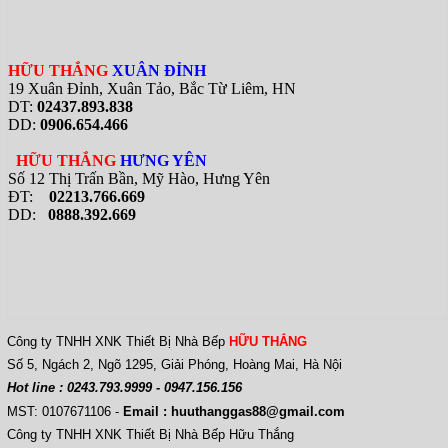
HỮU THẮNG
XUÂN ĐỈNH
19 Xuân Đỉnh, Xuân Tảo, Bắc Từ Liêm, HN
DT:
02437.893.838
DD:
0906.654.466
HỮU THẮNG
HƯNG YÊN
Số 12 Thị Trấn Bần, Mỹ Hào, Hưng Yên
ĐT:
02213.766.669
DD:
0888.392.669
Công ty TNHH XNK Thiết Bị Nhà Bếp
HỮU THẮNG
Số 5, Ngách 2, Ngõ 1295, Giải Phóng, Hoàng Mai, Hà Nội
Hot line : 0243.793.9999 - 0947.156.156
MST: 0107671106
-
Email : huuthanggas88@gmail.com
Công ty TNHH XNK Thiết Bị Nhà Bếp Hữu Thắng