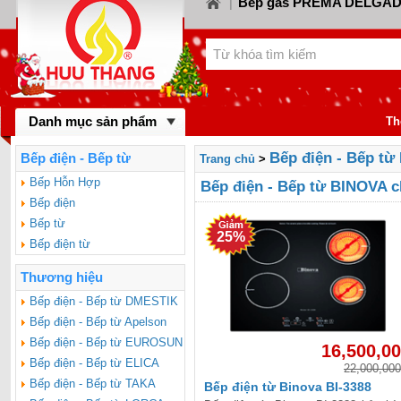
Bếp gas PREMA DELGA
|
Bếp gas CANZY
Bế
LORCA
|
|
Bếp gas FABER
Bếp
KIWA
|
|
Bếp gas MASTER 
BINOVA
|
Bếp gas RINNA
Danh mục sản phẩm
gas SAKURA
|
Th
Bếp gas MALLO
BAUMATIC
|
Bếp điện - Bếp t
Bếp điện - Bếp từ
Trang chủ
>
Bếp gas DYNAM
BLUESTAR
|
Bếp Hỗn Hợp
Bếp điện - Bếp từ BINOVA c
Bếp điện
FOTILE
Bếp từ
25%
Bếp điện từ
Thương hiệu
Bếp điện - Bếp từ DMESTIK
Bếp điện - Bếp từ Apelson
Bếp điện - Bếp từ EUROSUN
16,500,0
Bếp điện - Bếp từ ELICA
22,000,000
Bếp điện - Bếp từ TAKA
Bếp điện từ Binova BI-3388