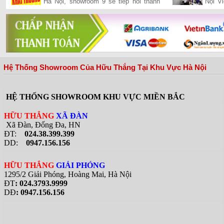
Hà Nội, showroom 9 sẽ tiếp nối thành
Nội V
công của chuỗi siêu thị của Hữu Thắng
tổng 
đã khai trương và hiện đang vận hành
quán b
hiệu quả trên cả hai miền Nam-Bắc,
đưa Hữu Thắng gần hơn với vị trí nhà
phân phối hàng đầu bếp và thiết bị bếp
tại Việt Nam
Hệ Thống Showroom Của Hữu Thắng Tại Khu Vực Hà Nội
HỆ THỐNG SHOWROOM KHU VỰC MIỀN BẮC
HỮU THẮNG
XÃ ĐÀN
Xã Đàn, Đống Đa, HN
ĐT:
024.38.399.399
DD:
0947.156.156
HỮU THẮNG
GIẢI PHÓNG
1295/2 Giải Phóng, Hoàng Mai, Hà Nội
ĐT
: 024.3793.9999
DĐ
: 0947.156.156