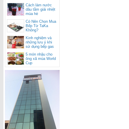
Cách làm nước
dâu tằm giải nhiệt
mùa hè
Có Nên Chọn Mua
Bếp Từ TaKa
Không?
Kinh nghiệm và
những lưu ý khi
sử dụng bếp gas
cho mùa nắng
5 món nhậu cho
nóng
ông xã mùa World
Cup