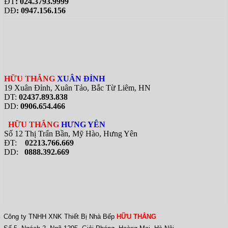
ĐT
: 024.3793.9999
DĐ
: 0947.156.156
HỮU THẮNG
XUÂN ĐỈNH
19 Xuân Đỉnh, Xuân Tảo, Bắc Từ Liêm, HN
DT:
02437.893.838
DD:
0906.654.466
HỮU THẮNG
HƯNG YÊN
Số 12 Thị Trấn Bần, Mỹ Hào, Hưng Yên
ĐT:
02213.766.669
DD:
0888.392.669
Công ty TNHH XNK Thiết Bị Nhà Bếp
HỮU THẮNG