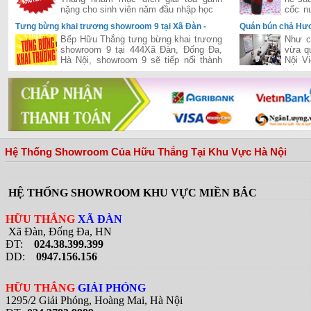
nặng cho sinh viên năm đầu nhập học
cốc n
thì cò
Tưng bừng khai trương showroom 9 tại Xã Đàn -
Quán bún chả Hươ
Đống Đa - Hà Nội
khi đón Tổng Thố
Bếp Hữu Thắng tưng bừng khai trương
Như c
showroom 9 tại 444Xã Đàn, Đống Đa,
vừa q
Hà Nội, showroom 9 sẽ tiếp nối thành
Nội V
công của chuỗi siêu thị của Hữu Thắng
tổng 
đã khai trương và hiện đang vận hành
quán b
hiệu quả trên cả hai miền Nam-Bắc,
đưa Hữu Thắng gần hơn với vị trí nhà
phân phối hàng đầu bếp và thiết bị bếp
tại Việt Nam
Hệ Thống Showroom Của Hữu Thắng Tại Khu Vực Hà Nội
HỆ THỐNG SHOWROOM KHU VỰC MIỀN BẮC
HỮU THẮNG
XÃ ĐÀN
Xã Đàn, Đống Đa, HN
ĐT:
024.38.399.399
DD:
0947.156.156
HỮU THẮNG
GIẢI PHÓNG
1295/2 Giải Phóng, Hoàng Mai, Hà Nội