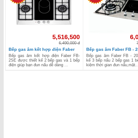
5,516,500
6,
6,490,000 đ
Bếp gas âm kết hợp điện Faber
Bếp gas âm Faber FB - 
FB-2SE
Bếp gas âm kết hợp điện Faber FB-
Bếp gas âm Faber FB - 20
2SE được thiết kế 2 bếp gas và 1 bếp
kế 3 bếp nấu 2 bếp gas 1 bế
điện giúp bạn đun nấu dễ dàng ...
kiệm thời gian đun nấu,mặt..