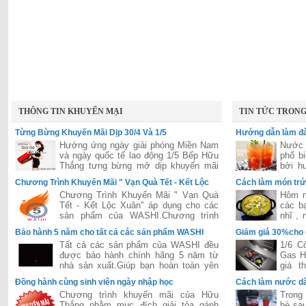
THÔNG TIN KHUYẾN MẠI
TIN TỨC TRON
Từng Bừng Khuyến Mãi Dịp 30/4 Và 1/5
Hướng dẫn làm đà
Hướng ứng ngày giải phóng Miền Nam
Nước 
và ngày quốc tế lao động 1/5 Bếp Hữu
phổ b
Thắng tưng bừng mở dịp khuyến mãi
bởi h
lớn áp dụng cho tất các hệ thống của
hấp dẫ
Chương Trình Khuyến Mãi " Vạn Quà Tết - Kết Lộc
Cách làm món trứ
Hữu Thắng trên toàn quốc
Xuân"
Chương Trình Khuyến Mãi " Vạn Quà
Hôm n
Tết - Kết Lộc Xuân" áp dụng cho các
các b
sản phẩm của WASHI.Chương trình
nhĩ ,
được đánh giá là lớn nhất năm 2015
dễ ăn 
Bảo hành 5 năm cho tất cả các sản phẩm WASHI
Giảm giá 30%cho
của hãng WASHI
Tất cả các sản phẩm của WASHI đều
1/6 C
được bảo hành chính hãng 5 năm từ
Gas H
nhà sản xuất.Giúp bạn hoàn toàn yên
giá t
tâm trong suốt quá trình sử dụng.
Bosch
Đồng hành cùng sinh viên ngày nhập học
Cách làm nước dâ
tiếng 
Chương trình khuyến mãi của Hữu
Trong 
Thắng nhằm mục đích giải tỏa gánh
hè sau