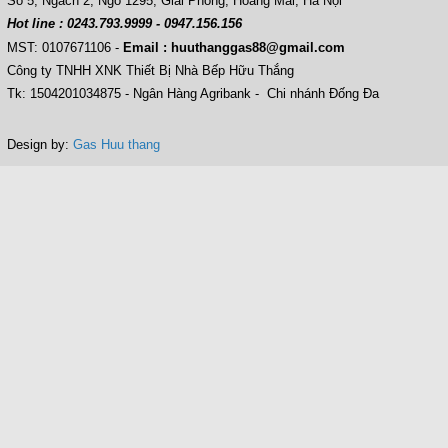
Số 5, Ngách 2, Ngõ 1295, Giải Phóng, Hoàng Mai, Hà Nội
Hot line : 0243.793.9999 - 0947.156.156
MST: 0107671106
-
Email : huuthanggas88@gmail.com
Công ty TNHH XNK Thiết Bị Nhà Bếp Hữu Thắng
Tk: 1504201034875 - Ngân Hàng Agribank - Chi nhánh Đống Đa
Design by:
Gas Huu thang