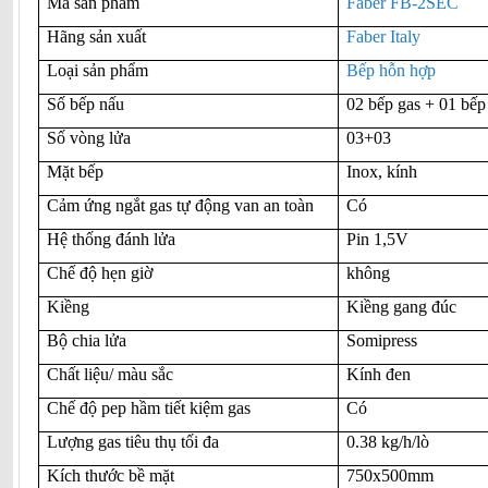
Mã sản phẩm
Faber FB-2SEC
Hãng sản xuất
Faber Italy
Loại sản phẩm
Bếp hỗn hợp
Số bếp nấu
02 bếp gas + 01 bếp
Số vòng lửa
03+03
Mặt bếp
Inox, kính
Cảm ứng ngắt gas tự động van an toàn
Có
Hệ thống đánh lửa
Pin 1,5V
Chế độ hẹn giờ
không
Kiềng
Kiềng gang đúc
Bộ chia lửa
Somipress
Chất liệu/ màu sắc
Kính đen
Chế độ pep hầm tiết kiệm gas
Có
Lượng gas tiêu thụ tối đa
0.38 kg/h/lò
Kích thước bề mặt
750x500mm