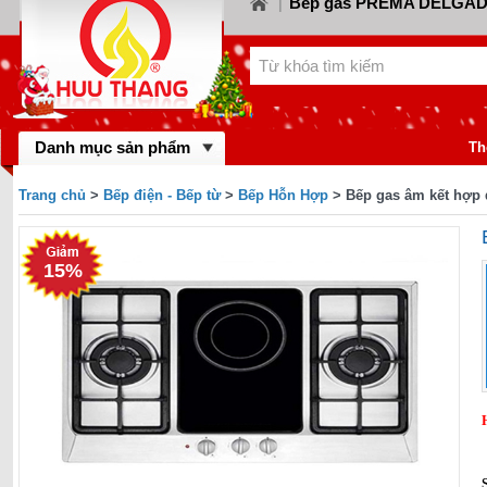
Bếp gas PREMA DELGA
|
Bếp gas CANZY
Bế
LORCA
|
|
Bếp gas FABER
Bếp
KIWA
|
|
Bếp gas MASTER 
BINOVA
|
Bếp gas RINNA
Danh mục sản phẩm
gas SAKURA
|
Th
Bếp gas MALLO
BAUMATIC
|
Trang chủ
>
Bếp điện - Bếp từ
>
Bếp Hỗn Hợp
> Bếp gas âm kết hợp 
Bếp gas DYNAM
BLUESTAR
|
FOTILE
15%