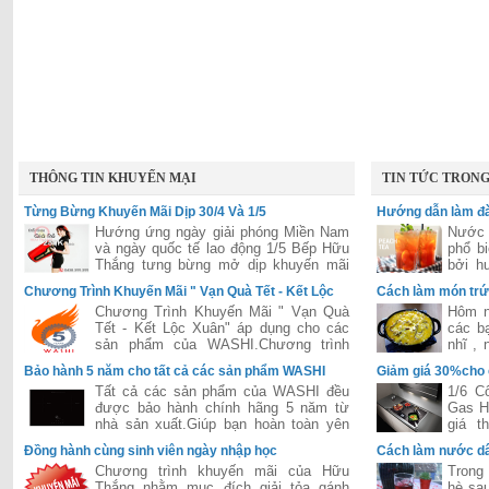
THÔNG TIN KHUYẾN MẠI
TIN TỨC TRON
Từng Bừng Khuyến Mãi Dịp 30/4 Và 1/5
Hướng dẫn làm đà
Hướng ứng ngày giải phóng Miền Nam
Nước 
và ngày quốc tế lao động 1/5 Bếp Hữu
phổ b
Thắng tưng bừng mở dịp khuyến mãi
bởi h
lớn áp dụng cho tất các hệ thống của
hấp dẫ
Chương Trình Khuyến Mãi " Vạn Quà Tết - Kết Lộc
Cách làm món trứ
Hữu Thắng trên toàn quốc
Xuân"
Chương Trình Khuyến Mãi " Vạn Quà
Hôm n
Tết - Kết Lộc Xuân" áp dụng cho các
các b
sản phẩm của WASHI.Chương trình
nhĩ ,
được đánh giá là lớn nhất năm 2015
dễ ăn 
Bảo hành 5 năm cho tất cả các sản phẩm WASHI
Giảm giá 30%cho
của hãng WASHI
Tất cả các sản phẩm của WASHI đều
1/6 C
được bảo hành chính hãng 5 năm từ
Gas H
nhà sản xuất.Giúp bạn hoàn toàn yên
giá t
tâm trong suốt quá trình sử dụng.
Bosch
Đồng hành cùng sinh viên ngày nhập học
Cách làm nước dâ
tiếng 
Chương trình khuyến mãi của Hữu
Trong 
Thắng nhằm mục đích giải tỏa gánh
hè sau