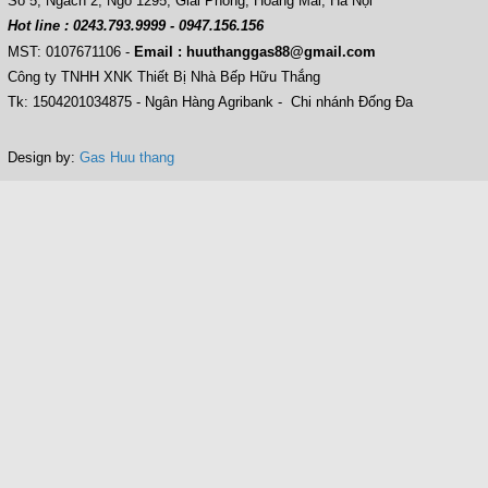
Số 5, Ngách 2, Ngõ 1295, Giải Phóng, Hoàng Mai, Hà Nội
Hot line : 0243.793.9999 - 0947.156.156
MST: 0107671106
-
Email : huuthanggas88@gmail.com
Công ty TNHH XNK Thiết Bị Nhà Bếp Hữu Thắng
Tk: 1504201034875 - Ngân Hàng Agribank - Chi nhánh Đống Đa
Design by:
Gas Huu thang