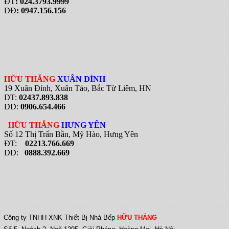
ĐT
: 024.3793.9999
DĐ
: 0947.156.156
HỮU THẮNG
XUÂN ĐỈNH
19 Xuân Đỉnh, Xuân Tảo, Bắc Từ Liêm, HN
DT:
02437.893.838
DD:
0906.654.466
HỮU THẮNG
HƯNG YÊN
Số 12 Thị Trấn Bần, Mỹ Hào, Hưng Yên
ĐT:
02213.766.669
DD:
0888.392.669
Công ty TNHH XNK Thiết Bị Nhà Bếp
HỮU THẮNG