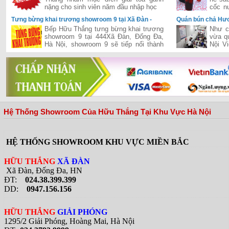
nặng cho sinh viên năm đầu nhập học
cốc n
thì cò
Tưng bừng khai trương showroom 9 tại Xã Đàn -
Quán bún chả Hươ
Đống Đa - Hà Nội
khi đón Tổng Thố
Bếp Hữu Thắng tưng bừng khai trương
Như c
showroom 9 tại 444Xã Đàn, Đống Đa,
vừa q
Hà Nội, showroom 9 sẽ tiếp nối thành
Nội V
công của chuỗi siêu thị của Hữu Thắng
tổng 
đã khai trương và hiện đang vận hành
quán b
hiệu quả trên cả hai miền Nam-Bắc,
đưa Hữu Thắng gần hơn với vị trí nhà
phân phối hàng đầu bếp và thiết bị bếp
tại Việt Nam
Hệ Thống Showroom Của Hữu Thắng Tại Khu Vực Hà Nội
HỆ THỐNG SHOWROOM KHU VỰC MIỀN BẮC
HỮU THẮNG
XÃ ĐÀN
Xã Đàn, Đống Đa, HN
ĐT:
024.38.399.399
DD:
0947.156.156
HỮU THẮNG
GIẢI PHÓNG
1295/2 Giải Phóng, Hoàng Mai, Hà Nội