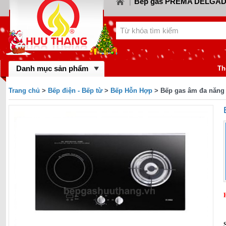
Bếp gas PREMA DELGA
|
Bếp gas CANZY
Bế
LORCA
|
|
Bếp gas FABER
Bếp
KIWA
|
|
Bếp gas MASTER 
BINOVA
|
Bếp gas RINNA
Danh mục sản phẩm
gas SAKURA
|
Th
Bếp gas MALLO
BAUMATIC
|
Trang chủ
>
Bếp điện - Bếp từ
>
Bếp Hỗn Hợp
> Bếp gas âm đa năng 
Bếp gas DYNAM
BLUESTAR
|
FOTILE