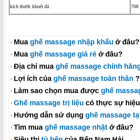
kích thước khoét đá
708
Mua
ghế massage nhập khẩu
ở đâu?
Mua
ghế massage giá rẻ
ở đâu?
Địa chỉ mua
ghế massage chính hãn
Lợi ích của
ghế massage toàn thân
?
Làm sao chọn mua được
ghế massa
Ghế massage trị liệu
có thực sự hiệ
Hướng dẫn sử dụng
ghế massage tạ
Tìm mua
ghế massage nhật
ở đâu?
Siêu thị
tủ bếp
của Bếp Nam Hải