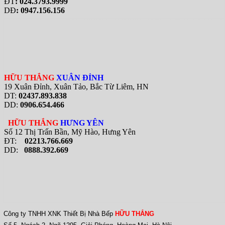
ĐT
: 024.3793.9999
DĐ
: 0947.156.156
HỮU THẮNG
XUÂN ĐỈNH
19 Xuân Đỉnh, Xuân Tảo, Bắc Từ Liêm, HN
DT:
02437.893.838
DD:
0906.654.466
HỮU THẮNG
HƯNG YÊN
Số 12 Thị Trấn Bần, Mỹ Hào, Hưng Yên
ĐT:
02213.766.669
DD:
0888.392.669
Công ty TNHH XNK Thiết Bị Nhà Bếp
HỮU THẮNG