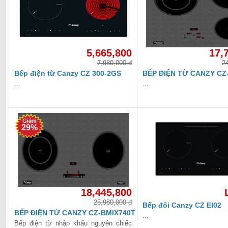
5,665,800
17,
7,980,000 đ
2
Bếp điện từ Canzy CZ 300-2GS
BẾP ĐIỆN TỪ CANZY CZ
...
...
29%
18,445,800
25,980,000 đ
Bếp đôi Canzy CZ EI02
BẾP ĐIỆN TỪ CANZY CZ-BMIX740T
...
Bếp điện từ nhập khẩu nguyên chiếc