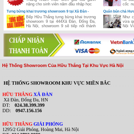
nặng cho sinh viên năm đầu nhập học
cốc n
thì cò
Tưng bừng khai trương showroom 9 tại Xã Đàn -
Quán bún chả Hươ
Đống Đa - Hà Nội
khi đón Tổng Thố
Bếp Hữu Thắng tưng bừng khai trương
Như c
showroom 9 tại 444Xã Đàn, Đống Đa,
vừa q
Hà Nội, showroom 9 sẽ tiếp nối thành
Nội V
công của chuỗi siêu thị của Hữu Thắng
tổng 
đã khai trương và hiện đang vận hành
quán b
hiệu quả trên cả hai miền Nam-Bắc,
đưa Hữu Thắng gần hơn với vị trí nhà
phân phối hàng đầu bếp và thiết bị bếp
tại Việt Nam
Hệ Thống Showroom Của Hữu Thắng Tại Khu Vực Hà Nội
HỆ THỐNG SHOWROOM KHU VỰC MIỀN BẮC
HỮU THẮNG
XÃ ĐÀN
Xã Đàn, Đống Đa, HN
ĐT:
024.38.399.399
DD:
0947.156.156
HỮU THẮNG
GIẢI PHÓNG
1295/2 Giải Phóng, Hoàng Mai, Hà Nội