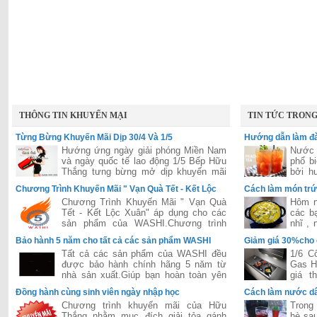
THÔNG TIN KHUYẾN MẠI
TIN TỨC TRON
Từng Bừng Khuyến Mãi Dịp 30/4 Và 1/5
Hướng dẫn làm đà
Hướng ứng ngày giải phóng Miền Nam
Nước 
và ngày quốc tế lao động 1/5 Bếp Hữu
phổ b
Thắng tưng bừng mở dịp khuyến mãi
bởi h
lớn áp dụng cho tất các hệ thống của
hấp dẫ
Chương Trình Khuyến Mãi " Vạn Quà Tết - Kết Lộc
Cách làm món trứ
Hữu Thắng trên toàn quốc
Xuân"
Chương Trình Khuyến Mãi " Vạn Quà
Hôm n
Tết - Kết Lộc Xuân" áp dụng cho các
các b
sản phẩm của WASHI.Chương trình
nhĩ ,
được đánh giá là lớn nhất năm 2015
dễ ăn 
Bảo hành 5 năm cho tất cả các sản phẩm WASHI
Giảm giá 30%cho
của hãng WASHI
Tất cả các sản phẩm của WASHI đều
1/6 C
được bảo hành chính hãng 5 năm từ
Gas H
nhà sản xuất.Giúp bạn hoàn toàn yên
giá t
tâm trong suốt quá trình sử dụng.
Bosch
Đồng hành cùng sinh viên ngày nhập học
Cách làm nước dâ
tiếng 
Chương trình khuyến mãi của Hữu
Trong 
Thắng nhằm mục đích giải tỏa gánh
hè sau