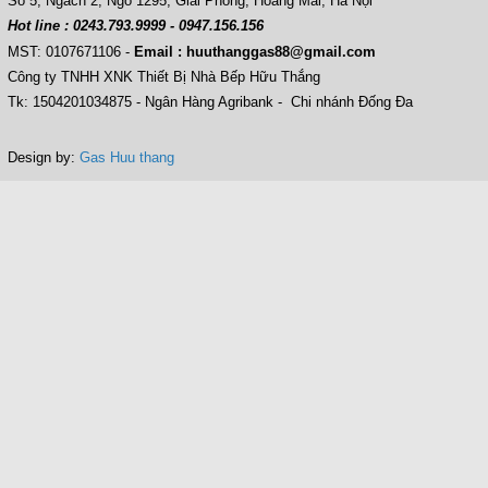
Số 5, Ngách 2, Ngõ 1295, Giải Phóng, Hoàng Mai, Hà Nội
Hot line : 0243.793.9999 - 0947.156.156
MST: 0107671106
-
Email : huuthanggas88@gmail.com
Công ty TNHH XNK Thiết Bị Nhà Bếp Hữu Thắng
Tk: 1504201034875 - Ngân Hàng Agribank - Chi nhánh Đống Đa
Design by:
Gas Huu thang