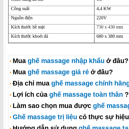
Công suất
4,4 KW
Nguồn điện
220V
Kích thước bề mặt
730 x 430 mm
Kích thước khoét đá
680 x 380 mm
Mua
ghế massage nhập khẩu
ở đâu?
Mua
ghế massage giá rẻ
ở đâu?
Địa chỉ mua
ghế massage chính hãn
Lợi ích của
ghế massage toàn thân
?
Làm sao chọn mua được
ghế massa
Ghế massage trị liệu
có thực sự hiệ
Hướng dẫn sử dụng
ghế massage tạ