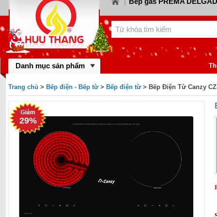
Bếp gas PREMA DELGA
|
Bếp gas CANZY
Bế
LORCA
|
|
Bếp gas FABER
Bếp
KIWA
|
|
Bếp gas MASTER 
BINOVA
|
Bếp gas RINNA
Danh mục sản phẩm
gas SAKURA
|
Th
Bếp gas MALLO
BAUMATIC
|
Trang chủ
>
Bếp điện - Bếp từ
>
Bếp điện từ
> Bếp Điện Từ Canzy CZ
Bếp gas DYNAM
BLUESTAR
|
FOTILE
29%