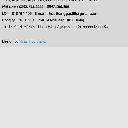
Số 5, Ngách 2, Ngõ 1295, Giải Phóng, Hoàng Mai, Hà Nội
Hot line : 0243.793.9999 - 0947.156.156
MST: 0107671106
-
Email : huuthanggas88@gmail.com
Công ty TNHH XNK Thiết Bị Nhà Bếp Hữu Thắng
Tk: 1504201034875 - Ngân Hàng Agribank - Chi nhánh Đống Đa
Design by:
Gas Huu thang