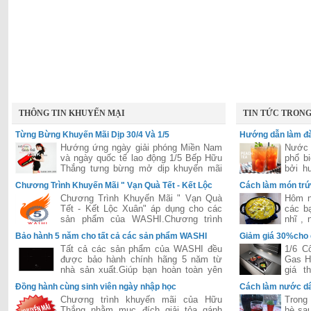
THÔNG TIN KHUYẾN MẠI
TIN TỨC TRON
Từng Bừng Khuyến Mãi Dịp 30/4 Và 1/5
Hướng dẫn làm đà
Hướng ứng ngày giải phóng Miền Nam
Nước 
và ngày quốc tế lao động 1/5 Bếp Hữu
phổ b
Thắng tưng bừng mở dịp khuyến mãi
bởi h
lớn áp dụng cho tất các hệ thống của
hấp dẫ
Chương Trình Khuyến Mãi " Vạn Quà Tết - Kết Lộc
Cách làm món trứ
Hữu Thắng trên toàn quốc
Xuân"
Chương Trình Khuyến Mãi " Vạn Quà
Hôm n
Tết - Kết Lộc Xuân" áp dụng cho các
các b
sản phẩm của WASHI.Chương trình
nhĩ ,
được đánh giá là lớn nhất năm 2015
dễ ăn 
Bảo hành 5 năm cho tất cả các sản phẩm WASHI
Giảm giá 30%cho
của hãng WASHI
Tất cả các sản phẩm của WASHI đều
1/6 C
được bảo hành chính hãng 5 năm từ
Gas H
nhà sản xuất.Giúp bạn hoàn toàn yên
giá t
tâm trong suốt quá trình sử dụng.
Bosch
Đồng hành cùng sinh viên ngày nhập học
Cách làm nước dâ
tiếng 
Chương trình khuyến mãi của Hữu
Trong 
Thắng nhằm mục đích giải tỏa gánh
hè sau