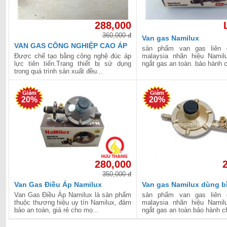
288,000
360,000 đ
Van gas Namilux
VAN GAS CÔNG NGHIỆP CAO ÁP
sản phẩm van gas liên 
NAMILUX NA-538SH
Được chế tạo bằng công nghệ đúc áp
malaysia nhãn hiệu Namil
lực tiên tiến.Trang thiết bị sử dụng
ngắt gas an toàn. bảo hành c
trong quá trình sản xuất đều...
20%
20%
280,000
350,000 đ
Van Gas Điều Áp Namilux
Van gas Namilux dùng b
Van Gas Điều Áp Namilux là sản phẩm
sản phẩm van gas liên 
thuộc thương hiệu uy tín Namilux, đảm
malaysia nhãn hiệu Namil
bảo an toàn, giá rẻ cho mọ...
ngắt gas an toàn.bảo hành ch