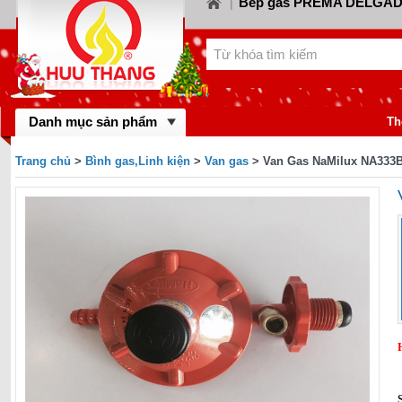
Bếp gas PREMA DELGA
|
Bếp gas CANZY
Bế
LORCA
|
|
Bếp gas FABER
Bếp
KIWA
|
|
Bếp gas MASTER 
BINOVA
|
Bếp gas RINNA
Danh mục sản phẩm
gas SAKURA
|
Th
Bếp gas MALLO
BAUMATIC
|
Trang chủ
>
Bình gas,Linh kiện
>
Van gas
> Van Gas NaMilux NA333
Bếp gas DYNAM
BLUESTAR
|
FOTILE