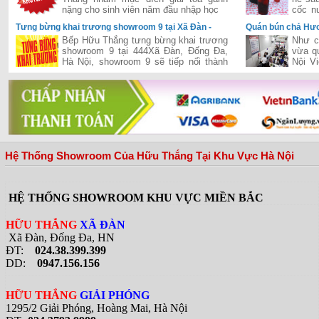
nặng cho sinh viên năm đầu nhập học
cốc n
thì cò
Tưng bừng khai trương showroom 9 tại Xã Đàn -
Quán bún chả Hươ
Đống Đa - Hà Nội
khi đón Tổng Thố
Bếp Hữu Thắng tưng bừng khai trương
Như c
showroom 9 tại 444Xã Đàn, Đống Đa,
vừa q
Hà Nội, showroom 9 sẽ tiếp nối thành
Nội V
công của chuỗi siêu thị của Hữu Thắng
tổng 
đã khai trương và hiện đang vận hành
quán b
hiệu quả trên cả hai miền Nam-Bắc,
đưa Hữu Thắng gần hơn với vị trí nhà
phân phối hàng đầu bếp và thiết bị bếp
tại Việt Nam
Hệ Thống Showroom Của Hữu Thắng Tại Khu Vực Hà Nội
HỆ THỐNG SHOWROOM KHU VỰC MIỀN BẮC
HỮU THẮNG
XÃ ĐÀN
Xã Đàn, Đống Đa, HN
ĐT:
024.38.399.399
DD:
0947.156.156
HỮU THẮNG
GIẢI PHÓNG
1295/2 Giải Phóng, Hoàng Mai, Hà Nội