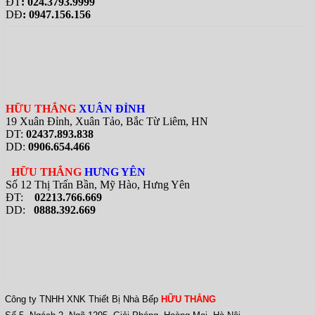
ĐT
: 024.3793.9999
DĐ
: 0947.156.156
HỮU THẮNG
XUÂN ĐỈNH
19 Xuân Đỉnh, Xuân Tảo, Bắc Từ Liêm, HN
DT:
02437.893.838
DD:
0906.654.466
HỮU THẮNG
HƯNG YÊN
Số 12 Thị Trấn Bần, Mỹ Hào, Hưng Yên
ĐT:
02213.766.669
DD:
0888.392.669
Công ty TNHH XNK Thiết Bị Nhà Bếp
HỮU THẮNG