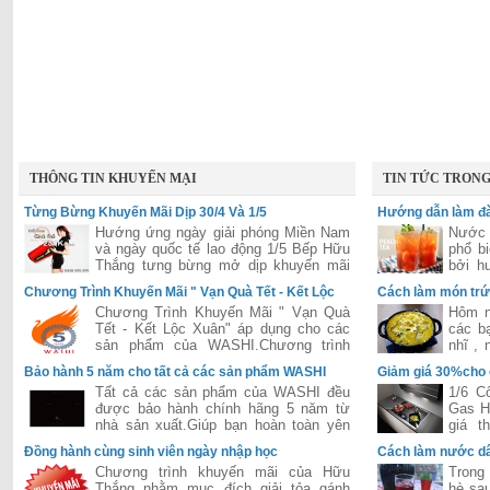
THÔNG TIN KHUYẾN MẠI
TIN TỨC TRON
Từng Bừng Khuyến Mãi Dịp 30/4 Và 1/5
Hướng dẫn làm đà
Hướng ứng ngày giải phóng Miền Nam
Nước 
và ngày quốc tế lao động 1/5 Bếp Hữu
phổ b
Thắng tưng bừng mở dịp khuyến mãi
bởi h
lớn áp dụng cho tất các hệ thống của
hấp dẫ
Chương Trình Khuyến Mãi " Vạn Quà Tết - Kết Lộc
Cách làm món trứ
Hữu Thắng trên toàn quốc
Xuân"
Chương Trình Khuyến Mãi " Vạn Quà
Hôm n
Tết - Kết Lộc Xuân" áp dụng cho các
các b
sản phẩm của WASHI.Chương trình
nhĩ ,
được đánh giá là lớn nhất năm 2015
dễ ăn 
Bảo hành 5 năm cho tất cả các sản phẩm WASHI
Giảm giá 30%cho
của hãng WASHI
Tất cả các sản phẩm của WASHI đều
1/6 C
được bảo hành chính hãng 5 năm từ
Gas H
nhà sản xuất.Giúp bạn hoàn toàn yên
giá t
tâm trong suốt quá trình sử dụng.
Bosch
Đồng hành cùng sinh viên ngày nhập học
Cách làm nước dâ
tiếng 
Chương trình khuyến mãi của Hữu
Trong 
Thắng nhằm mục đích giải tỏa gánh
hè sau