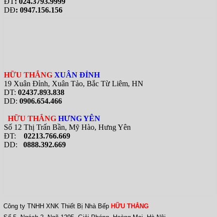
ĐT
: 024.3793.9999
DĐ
: 0947.156.156
HỮU THẮNG
XUÂN ĐỈNH
19 Xuân Đỉnh, Xuân Tảo, Bắc Từ Liêm, HN
DT:
02437.893.838
DD:
0906.654.466
HỮU THẮNG
HƯNG YÊN
Số 12 Thị Trấn Bần, Mỹ Hào, Hưng Yên
ĐT:
02213.766.669
DD:
0888.392.669
Công ty TNHH XNK Thiết Bị Nhà Bếp
HỮU THẮNG