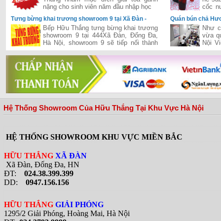
nặng cho sinh viên năm đầu nhập học
cốc n
thì cò
Tưng bừng khai trương showroom 9 tại Xã Đàn -
Quán bún chả Hươ
Đống Đa - Hà Nội
khi đón Tổng Thố
Bếp Hữu Thắng tưng bừng khai trương
Như c
showroom 9 tại 444Xã Đàn, Đống Đa,
vừa q
Hà Nội, showroom 9 sẽ tiếp nối thành
Nội V
công của chuỗi siêu thị của Hữu Thắng
tổng 
đã khai trương và hiện đang vận hành
quán b
hiệu quả trên cả hai miền Nam-Bắc,
đưa Hữu Thắng gần hơn với vị trí nhà
phân phối hàng đầu bếp và thiết bị bếp
tại Việt Nam
Hệ Thống Showroom Của Hữu Thắng Tại Khu Vực Hà Nội
HỆ THỐNG SHOWROOM KHU VỰC MIỀN BẮC
HỮU THẮNG
XÃ ĐÀN
Xã Đàn, Đống Đa, HN
ĐT:
024.38.399.399
DD:
0947.156.156
HỮU THẮNG
GIẢI PHÓNG
1295/2 Giải Phóng, Hoàng Mai, Hà Nội