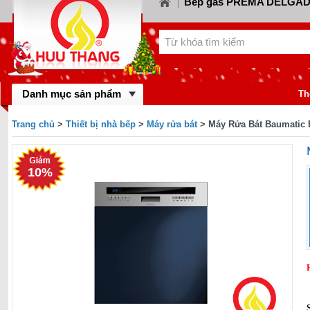
Bếp gas PREMA DELGA
|
Bếp gas CANZY
Bế
LORCA
|
|
Bếp gas FABER
Bếp
KIWA
|
|
Bếp gas MASTER 
BINOVA
|
Bếp gas RINNA
Danh mục sản phẩm
gas SAKURA
|
Th
Bếp gas MALLO
BAUMATIC
|
Trang chủ
>
Thiết bị nhà bếp
>
Máy rửa bát
> Máy Rửa Bát Baumatic
Bếp gas DYNAM
BLUESTAR
|
FOTILE
10%