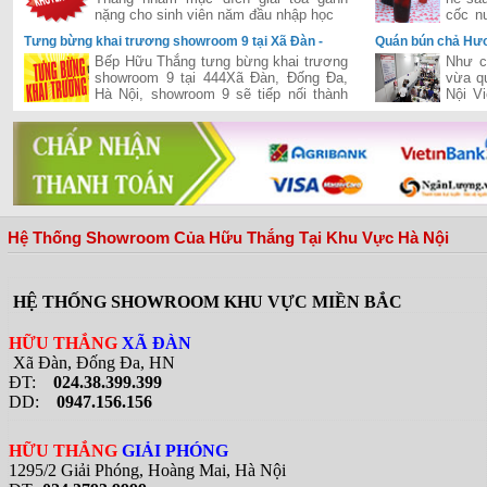
nặng cho sinh viên năm đầu nhập học
cốc n
thì cò
Tưng bừng khai trương showroom 9 tại Xã Đàn -
Quán bún chả Hươ
Đống Đa - Hà Nội
khi đón Tổng Thố
Bếp Hữu Thắng tưng bừng khai trương
Như c
showroom 9 tại 444Xã Đàn, Đống Đa,
vừa q
Hà Nội, showroom 9 sẽ tiếp nối thành
Nội V
công của chuỗi siêu thị của Hữu Thắng
tổng 
đã khai trương và hiện đang vận hành
quán b
hiệu quả trên cả hai miền Nam-Bắc,
đưa Hữu Thắng gần hơn với vị trí nhà
phân phối hàng đầu bếp và thiết bị bếp
tại Việt Nam
Hệ Thống Showroom Của Hữu Thắng Tại Khu Vực Hà Nội
HỆ THỐNG SHOWROOM KHU VỰC MIỀN BẮC
HỮU THẮNG
XÃ ĐÀN
Xã Đàn, Đống Đa, HN
ĐT:
024.38.399.399
DD:
0947.156.156
HỮU THẮNG
GIẢI PHÓNG
1295/2 Giải Phóng, Hoàng Mai, Hà Nội