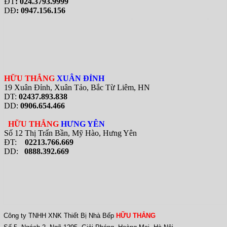
ĐT
: 024.3793.9999
DĐ
: 0947.156.156
HỮU THẮNG
XUÂN ĐỈNH
19 Xuân Đỉnh, Xuân Tảo, Bắc Từ Liêm, HN
DT:
02437.893.838
DD:
0906.654.466
HỮU THẮNG
HƯNG YÊN
Số 12 Thị Trấn Bần, Mỹ Hào, Hưng Yên
ĐT:
02213.766.669
DD:
0888.392.669
Công ty TNHH XNK Thiết Bị Nhà Bếp
HỮU THẮNG