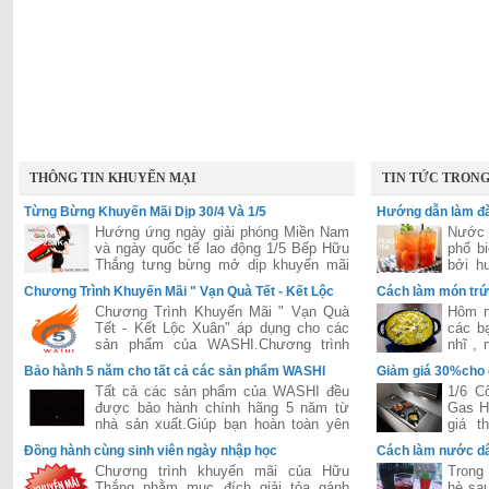
THÔNG TIN KHUYẾN MẠI
TIN TỨC TRON
Từng Bừng Khuyến Mãi Dịp 30/4 Và 1/5
Hướng dẫn làm đà
Hướng ứng ngày giải phóng Miền Nam
Nước 
và ngày quốc tế lao động 1/5 Bếp Hữu
phổ b
Thắng tưng bừng mở dịp khuyến mãi
bởi h
lớn áp dụng cho tất các hệ thống của
hấp dẫ
Chương Trình Khuyến Mãi " Vạn Quà Tết - Kết Lộc
Cách làm món trứ
Hữu Thắng trên toàn quốc
Xuân"
Chương Trình Khuyến Mãi " Vạn Quà
Hôm n
Tết - Kết Lộc Xuân" áp dụng cho các
các b
sản phẩm của WASHI.Chương trình
nhĩ ,
được đánh giá là lớn nhất năm 2015
dễ ăn 
Bảo hành 5 năm cho tất cả các sản phẩm WASHI
Giảm giá 30%cho
của hãng WASHI
Tất cả các sản phẩm của WASHI đều
1/6 C
được bảo hành chính hãng 5 năm từ
Gas H
nhà sản xuất.Giúp bạn hoàn toàn yên
giá t
tâm trong suốt quá trình sử dụng.
Bosch
Đồng hành cùng sinh viên ngày nhập học
Cách làm nước dâ
tiếng 
Chương trình khuyến mãi của Hữu
Trong 
Thắng nhằm mục đích giải tỏa gánh
hè sau