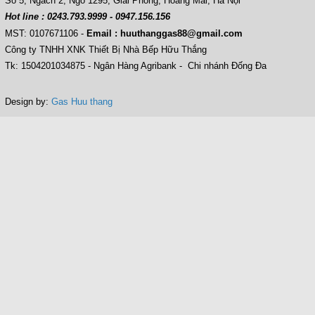
Số 5, Ngách 2, Ngõ 1295, Giải Phóng, Hoàng Mai, Hà Nội
Hot line : 0243.793.9999 - 0947.156.156
MST: 0107671106
-
Email : huuthanggas88@gmail.com
Công ty TNHH XNK Thiết Bị Nhà Bếp Hữu Thắng
Tk: 1504201034875 - Ngân Hàng Agribank - Chi nhánh Đống Đa
Design by:
Gas Huu thang