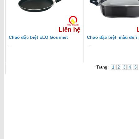
Liên hệ
Chảo đặc biệt ELO Gourmet
Chảo đặc biệt, màu đen
tinh
...
...
Trang:
1
2
3
4
5