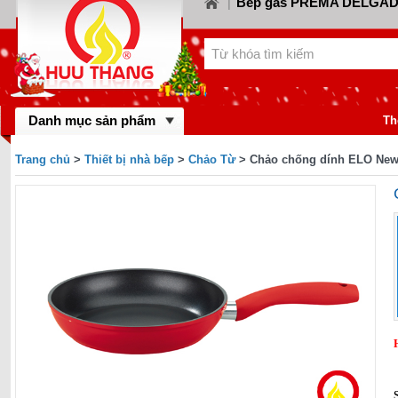
Bếp gas PREMA DELGA
|
Bếp gas CANZY
Bế
LORCA
|
|
Bếp gas FABER
Bếp
KIWA
|
|
Bếp gas MASTER 
BINOVA
|
Bếp gas RINNA
Danh mục sản phẩm
gas SAKURA
|
Th
Bếp gas MALLO
BAUMATIC
|
Trang chủ
>
Thiết bị nhà bếp
>
Chảo Từ
> Chảo chống dính ELO New
Bếp gas DYNAM
BLUESTAR
|
FOTILE