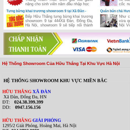
nặng cho sinh viên năm đầu nhập học
cốc n
thì cò
Tưng bừng khai trương showroom 9 tại Xã Đàn -
Quán bún chả Hươ
Đống Đa - Hà Nội
khi đón Tổng Thố
Bếp Hữu Thắng tưng bừng khai trương
Như c
showroom 9 tại 444Xã Đàn, Đống Đa,
vừa q
Hà Nội, showroom 9 sẽ tiếp nối thành
Nội V
công của chuỗi siêu thị của Hữu Thắng
tổng 
đã khai trương và hiện đang vận hành
quán b
hiệu quả trên cả hai miền Nam-Bắc,
đưa Hữu Thắng gần hơn với vị trí nhà
phân phối hàng đầu bếp và thiết bị bếp
tại Việt Nam
Hệ Thống Showroom Của Hữu Thắng Tại Khu Vực Hà Nội
HỆ THỐNG SHOWROOM KHU VỰC MIỀN BẮC
HỮU THẮNG
XÃ ĐÀN
Xã Đàn, Đống Đa, HN
ĐT:
024.38.399.399
DD:
0947.156.156
HỮU THẮNG
GIẢI PHÓNG
1295/2 Giải Phóng, Hoàng Mai, Hà Nội