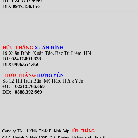
ĐT
: 024.3793.9999
DĐ
: 0947.156.156
HỮU THẮNG
XUÂN ĐỈNH
19 Xuân Đỉnh, Xuân Tảo, Bắc Từ Liêm, HN
DT:
02437.893.838
DD:
0906.654.466
HỮU THẮNG
HƯNG YÊN
Số 12 Thị Trấn Bần, Mỹ Hào, Hưng Yên
ĐT:
02213.766.669
DD:
0888.392.669
Công ty TNHH XNK Thiết Bị Nhà Bếp
HỮU THẮNG