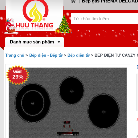
Bếp gas PREMA DELGA
|
Bếp gas CANZY
Bế
LORCA
|
|
Bếp gas FABER
Bếp
KIWA
|
|
Bếp gas MASTER 
BINOVA
|
Bếp gas RINNA
Danh mục sản phẩm
gas SAKURA
|
Th
Bếp gas MALLO
BAUMATIC
|
Trang chủ
>
Bếp điện - Bếp từ
>
Bếp điện từ
> BẾP ĐIỆN TỪ CANZY 
Bếp gas DYNAM
BLUESTAR
|
FOTILE
29%