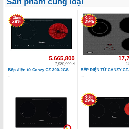
Sản phẩm cùng loại
29%
29%
5,665,800
17,
7,980,000 đ
2
Bếp điện từ Canzy CZ 300-2GS
BẾP ĐIỆN TỪ CANZY CZ
...
...
29%