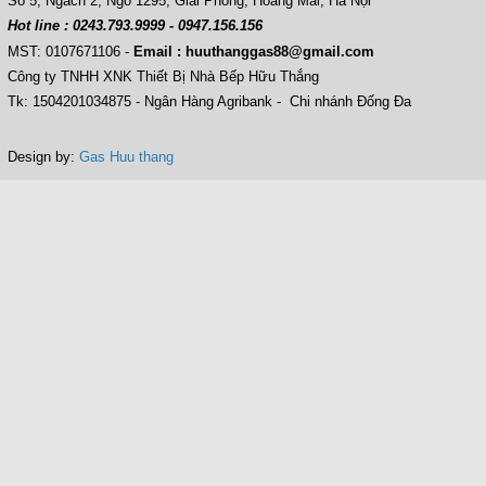
Số 5, Ngách 2, Ngõ 1295, Giải Phóng, Hoàng Mai, Hà Nội
Hot line : 0243.793.9999 - 0947.156.156
MST: 0107671106
-
Email : huuthanggas88@gmail.com
Công ty TNHH XNK Thiết Bị Nhà Bếp Hữu Thắng
Tk: 1504201034875 - Ngân Hàng Agribank - Chi nhánh Đống Đa
Design by:
Gas Huu thang