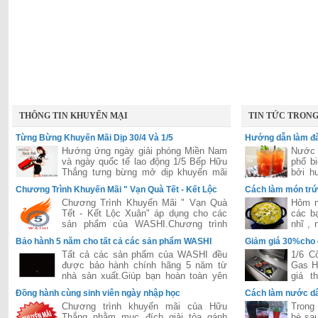
THÔNG TIN KHUYẾN MẠI
TIN TỨC TRON
Từng Bừng Khuyến Mãi Dịp 30/4 Và 1/5
Hướng dẫn làm đà
Hướng ứng ngày giải phóng Miền Nam
Nước 
và ngày quốc tế lao động 1/5 Bếp Hữu
phổ b
Thắng tưng bừng mở dịp khuyến mãi
bởi h
lớn áp dụng cho tất các hệ thống của
hấp dẫ
Chương Trình Khuyến Mãi " Vạn Quà Tết - Kết Lộc
Cách làm món trứ
Hữu Thắng trên toàn quốc
Xuân"
Chương Trình Khuyến Mãi " Vạn Quà
Hôm n
Tết - Kết Lộc Xuân" áp dụng cho các
các b
sản phẩm của WASHI.Chương trình
nhĩ ,
được đánh giá là lớn nhất năm 2015
dễ ăn 
Bảo hành 5 năm cho tất cả các sản phẩm WASHI
Giảm giá 30%cho
của hãng WASHI
Tất cả các sản phẩm của WASHI đều
1/6 C
được bảo hành chính hãng 5 năm từ
Gas H
nhà sản xuất.Giúp bạn hoàn toàn yên
giá t
tâm trong suốt quá trình sử dụng.
Bosch
Đồng hành cùng sinh viên ngày nhập học
Cách làm nước dâ
tiếng 
Chương trình khuyến mãi của Hữu
Trong 
Thắng nhằm mục đích giải tỏa gánh
hè sau